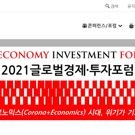
검색
공
콘퍼런스/포럼