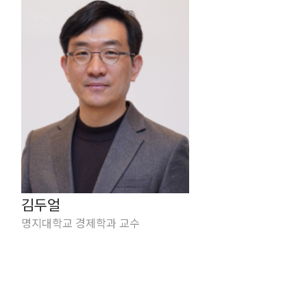
김두얼
명지대학교 경제학과 교수