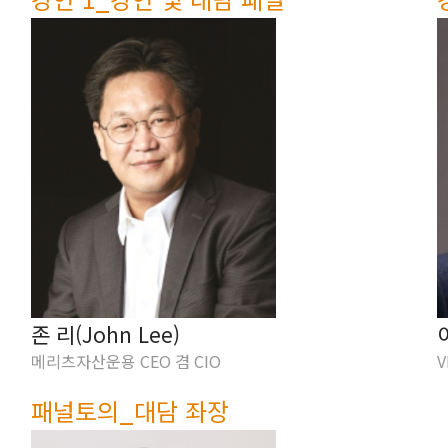
존 리(John Lee)
메리츠자산운용 CEO 겸 CIO
패널토의_대담 좌장