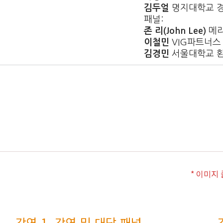
김두얼
명지대학교 
패널:
존 리(John Lee)
메리
이철민
VIG파트너스
김경민
서울대학교 
* 이미지
강연 1_강연 및 대담 패널