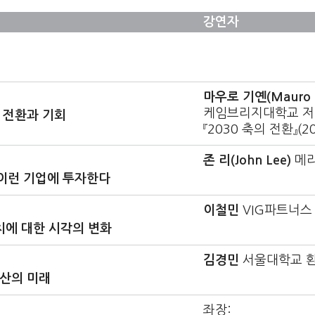
강연자
마우로 기옌(Mauro F.
케임브리지대학교 저
 전환과 기회
『2030 축의 전환』(2
존 리(John Lee)
메리
이런 기업에 투자한다
이철민
VIG파트너스
치에 대한 시각의 변화
김경민
서울대학교 
동산의 미래
좌장: