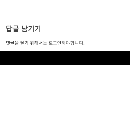
답글 남기기
댓글을 달기 위해서는
로그인
해야합니다.
조선비즈 행사 사무국
서울특별시 중구 세종대로 135, 코리아나호텔 5층 (2호선,1호선 시청역 3번출구 /
5호선 광화문역 6번출구)
사업자번호: 104-86-25549 (주)조선비즈
대표: 김영수 | 청소년보호책임자:진교일
TEL. 02-724-6157 | FAX. 02-724-6098
EMAIL : event@chosunbiz.com