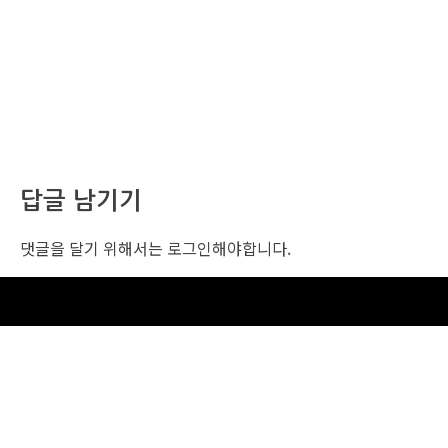
답글 남기기
댓글을 달기 위해서는
로그인
해야합니다.
조선비즈 행사 사무국
서울특별시 중구 세종대로 135, 코리아나호텔 5층 (2호선,1호선 시청역 3번출구 /
5호선 광화문역 6번출구)