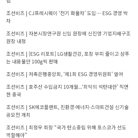
립
조선비즈 |
CJ프레시웨이 ‘전기 화물차’ 도입… ESG 경영 박
차
조선비즈 |
자본시장연구원 신임 원장에 신진영 기업지배구조
원장 내정
조선비즈 |
[ESG 리포트] LG생활건강, 포장 부피 줄이고 샴푸
는 내용물만 100g씩 판매
조선비즈 |
저축은행중앙회, ‘제1회 ESG 경영위원회’ 열어
조선비즈 |
호주산 수입금지 10개월...‘최악의 석탄대란’ 직면
한 중국
조선비즈 |
SK에코플랜트, 친환경·에너지·스마트건설 신기술
공모전 개최
조선비즈 |
최정우 회장 “국가 탄소중립 위해 포스코가 선도
역할해야”