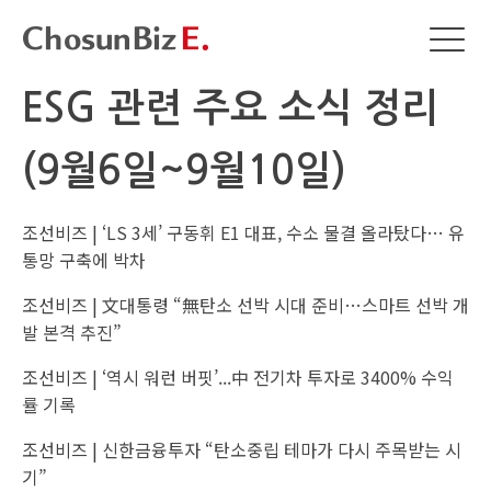
ESG 관련 주요 소식 정리
(9월6일~9월10일)
조선비즈 |
‘LS 3세’ 구동휘 E1 대표, 수소 물결 올라탔다… 유
통망 구축에 박차
조선비즈 |
文대통령 “無탄소 선박 시대 준비…스마트 선박 개
발 본격 추진”
조선비즈 |
‘역시 워런 버핏’...中 전기차 투자로 3400% 수익
률 기록
조선비즈 |
신한금융투자 “탄소중립 테마가 다시 주목받는 시
기”