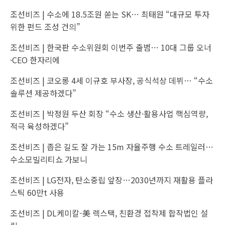
조선비즈 |
수소에 18.5조원 쏟는 SK… 최태원 “대규모 투자
위한 펀드 조성 건의”
조선비즈 |
한국판 수소위원회 이번주 출범… 10대 그룹 오너
·CEO 한자리에
조선비즈 |
코오롱 4세 이규호 부사장, 공식석상 데뷔… “수소
솔루션 제공하겠다”
조선비즈 |
박정원 두산 회장 “수소 생산·활용사업 핵심역량,
적극 육성하겠다”
조선비즈 |
좁은 길도 잘 가는 15m 자율주행 수소 트레일러…
수소모빌리티쇼 가보니
조선비즈 |
LG전자, 탄소중립 앞장…2030년까지 재활용 플라
스틱 60만t 사용
조선비즈 |
DL케미칼-美 렉스택, 친환경 접착제 합작법인 설