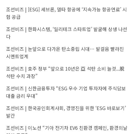
조선비즈 |
[ESG] 셰브론, 델타 항공에 ‘지속가능 항공연료’ 시
험 공급
조선비즈 |
한화시스템, ‘밀리테크 스타트업’ 발굴해 상생 나선
다
조선비즈 |
눈앞으로 다가온 탄소중립 시대… 발걸음 빨라진
시멘트업계
조선비즈 |
호주 정부 “앞으로 10년은 亞 석탄 소비 늘것...脫
석탄 수치 과장”
조선비즈 |
신한금융투자 “ESG 우수 기업 투자자에 주식담보
대출 금리 우대”
조선비즈 |
한국공인회계사회, 경영진을 위한 ‘ESG 바로보기’
발간
조선비즈 |
이노션 “기아 전기차 EV6 친환경 캠페인, 환경의날