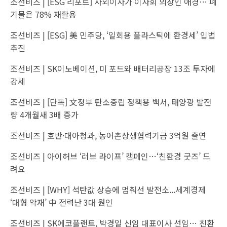
조선비즈 |
[ESG 리포트] 사외이사가 이사회 의장인 애경… 폐
기물은 78% 재활용
조선비즈 |
[ESG] 美 민주당, ‘일회용 플라스틱에 환경세’ 입법
추진
조선비즈 |
SK이노베이션, 미 포드와 배터리공장 13조 투자에
강세
조선비즈 |
[단독] 文정부 탄소중립 정책용 백서, 태양광 발전
량 4개월새 3배 증가
조선비즈 |
호반·대아청과, 농어촌상생협력기금 3억원 출연
조선비즈 |
아이허브 ‘러브 라이프’ 캠페인…‘친환경 굿즈’ 드
려요
조선비즈 |
[WHY] 석탄값 상승에 멈춰선 발전소...세계경제
‘대형 악재’ 中 전력난 3대 원인
조선비즈 |
SK에코플랜트, 박경일 신임 대표이사 선임… 친환