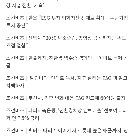
경 사업 전환 ‘가속’
조선비즈 |
한은 “ESG 투자 외화자산 전체로 확대…논란기업
투자 중단”
조선비즈 |
산업계 “2050 탄소중립, 방향성 공감하지만 속도
조절 절실”
조선비즈 |
한솔제지, 친환경 영수증 캠페인… 이마트 등에 공
급
조선비즈 |
[알립니다] 언택트 독서, 지구 살리는 ESG 책 읽고
치맥하자
조선비즈 |
무신사, 기후 변화 대응 ESG 펀드에 60억원 출자
조선비즈 |
페퍼저축은행, ‘친환경차량 담보대출’ 선보여... 최
저 연 7.5% 금리
조선비즈 |
빅테크 때리기 이어지자… 콧대 높은 애플까지 ‘상