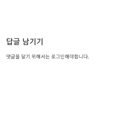
답글 남기기
댓글을 달기 위해서는
로그인
해야합니다.
조선비즈 행사 사무국
서울특별시 중구 세종대로 135, 코리아나호텔 5층 (2호선,1호선 시청역 3번출구 /
5호선 광화문역 6번출구)
사업자번호: 104-86-25549 (주)조선비즈
대표: 김영수 | 청소년보호책임자:진교일
TEL. 02-724-6157 | FAX. 02-724-6098
EMAIL : event@chosunbiz.com