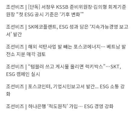
조선비즈 |
[단독] 서정우 KSSB 준비위원장·김의형 회계기준
원장 “첫 ESG 공시 기준은 ‘기후 변화’”
조선비즈 |
SK에코플랜트, ESG 성과 담은 ‘지속가능경영 보고
서’ 발간
조선비즈 |
해외 석탄사업 발 빼는 포스코에너지… 베트남 발
전소 지분 매각 검토
조선비즈 |
“텀블러 쓰고 게시물 올리면 럭키박스”…SKT,
ESG 캠페인 실시
조선비즈 |
포스코인터, 기업시민보고서 발간... ESG 소통 강
화
조선비즈 |
하나은행 ‘적도원칙’ 가입… ESG 경영 강화