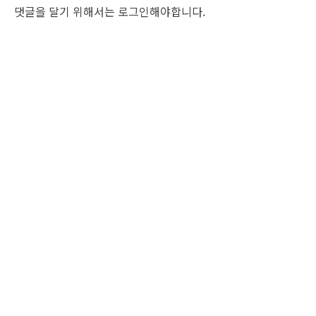
댓글을 달기 위해서는
로그인
해야합니다.
조선비즈 행사 사무국
서울특별시 중구 세종대로 135, 코리아나호텔 5층 (2호선,1호선 시청역 3번출구 /
5호선 광화문역 6번출구)
사업자번호: 104-86-25549 (주)조선비즈
대표: 김영수 | 청소년보호책임자:진교일
TEL. 02-724-6157 | FAX. 02-724-6098
EMAIL : event@chosunbiz.com
FAMILY SITE