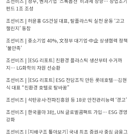
조선비즈 |
정부, 벤처기업 ‘스톡옵션’ 비과세 상향… 창업초기
펀드 1조 조성
조선비즈 |
허윤홍 GS건설 대표, 탈플라스틱 실천 운동 ‘고고
챌린지’ 동참
조선비즈 |
중소기업 40%, 文정부 대기업·中企 상생협력 정책
‘불만족’
조선비즈 |
[ESG 리포트] 친환경 플라스틱 생산부터 수거까
지… LG화학의 자원 선순환
조선비즈 |
[ESG 리포트] ESG 전담조직 만든 롯데호텔…김현
식 대표 “친환경 호텔로 탈바꿈”
조선비즈 |
석탄공사·전파진흥원 등 18곳 안전관리능력 ‘경고’
조선비즈 |
한국콜마 3社, UN 글로벌콤팩트 가입… ESG 경영
강화
조선비즈 |
[지배구조 톺아보기] 국내 최초 증권사 중심 금융그