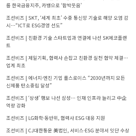
룹 한국금융지주, 카뱅으로 ‘함박웃음’
조선비즈 |
SKT, ‘세계 최초’ 수중 통신망 기술로 해양 오염 감
시…“ICT로 ESG경영 선도”
조선비즈 |
친환경 기술 스타트업과 연결에 나선 SK에코플랜
트
조선비즈 |
제일기획, 협력사 손잡고 친환경 실천 협약 체결…
업계 최초
조선비즈 |
에너지·엔진 기업 롤스로이스 “2030년까지 모든
신제품 탄소중립 달성”
조선비즈 |
‘상생’ 행보 나선 삼성… 인재 인프라 늘리고 中企
역량 강화
조선비즈 |
LG화학·동반위, 협력사 ESG 대응 지원
조선비즈 |
CJ대한통운 美법인, 서비스·ESG 분야서 잇단 수상