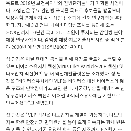
목표로 2018년 보건복지부와 질병관리본부가 기획한 사업이
다. 사업단은 주요 감염병 극복을 목표로 후보물질 발굴부터
임상시험 연계까지 백신 개발 전주기에 걸쳐 연구개발을 추진
한다. 지난해 3월 정부 내 예비타당성조사를 통과해 오는
2029년까지 10년간 국비 2151억원이 투자되는 감염병 분야
대형 연구사업이다. 감염병 예방·치료기술개발사업 중 백신 분
야 2020년 예산만 119억5000만원이다.
성 단장은 이날 팬데믹 종식을 위해 저가로 빠르게 보급할 수
있는 바이러스유사체 백신(Virus Like Particle·VLP 백신) 및
나노입자 백신(NP) 등 새 백신개발플랫폼을 소개했다. 성 단
장은 "바이러스유사체인 VLP는 바이러스 대신 바이러스와 닮
은 구조의 단백질이라고 보면 된다. 자궁경부암을 예방하는 인
유두종바이러스 백신이 이처럼 바이러스유사체를 기반으로
만들어졌다"고 설명했다.
성 단장은 "VLP 백신은 나노입자로 개발이 가능하다. 나노입
자는 항원 안전성과 면역원성을 높여 오래 지속되는 항체 반응
을 만들 수 있다. 기존 유정란 백신 등은 제조까지 6개월이 소