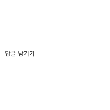
답글 남기기
댓글을 달기 위해서는
로그인
해야합니다.
조선비즈 행사 사무국
서울특별시 중구 세종대로 135, 코리아나호텔 5층 (2호선,1호선 시청역 3번출구 /