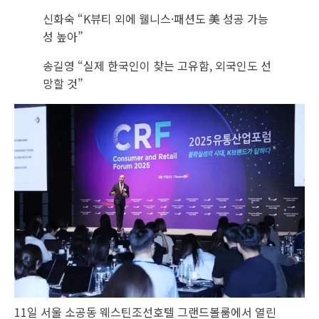
신화숙 “K뷰티 외에 웰니스·패션도 美 성공 가능
성 높아”
송길영 “실제 한국인이 찾는 고유함, 외국인도 선
망할 것”
11일 서울 소공동 웨스틴조선호텔 그랜드볼룸에서 열린