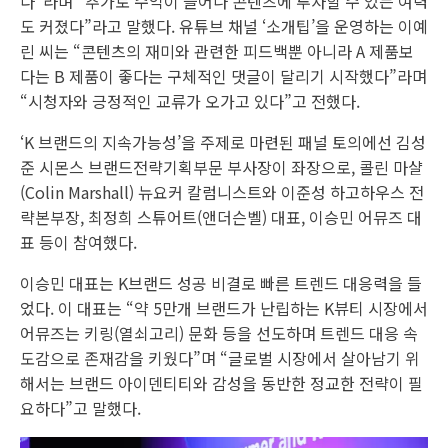
다“라며 “추가로 수익이 늘어나 콘텐츠에 투자할 수 있는 여력
도 커졌다”라고 말했다. 유튜브 채널 ‘소개팁’을 운영하는 이예
린 씨는 “콘텐츠의 재미와 관련한 피드백뿐 아니라 A 제품보
다는 B 제품이 좋다는 구체적인 댓글이 달리기 시작했다”라며
“시청자와 긍정적인 교류가 오가고 있다”고 전했다.
‘K 브랜드의 지속가능성’을 주제로 마련된 패널 토의에선 김성
준 시몬스 브랜드전략기획부문 부사장이 좌장으로, 콜린 마샬
(Colin Marshall) 뉴요커 칼럼니스트와 이준성 하고하우스 전
략본부장, 최정희 스튜어트(앤더슨벨) 대표, 이승민 어뮤즈 대
표 등이 참여했다.
이승민 대표는 K브랜드 성공 비결로 빠른 트렌드 대응력을 들
었다. 이 대표는 “약 5만개 브랜드가 난립하는 K뷰티 시장에서
어뮤즈는 키링(열쇠고리) 문화 등을 선도하며 트렌드 대응 속
도감으로 존재감을 키웠다”며 “글로벌 시장에서 살아남기 위
해서는 브랜드 아이덴티티와 감성을 동반한 정교한 전략이 필
요하다”고 말했다.