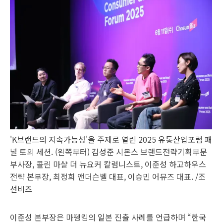
'K브랜드의 지속가능성'을 주제로 열린 2025 유통산업포럼 패
널 토의 세션. (왼쪽부터) 김성준 시몬스 브랜드전략기획부문
부사장, 콜린 마샬 더 뉴요커 칼럼니스트, 이준성 하고하우스
전략 본부장, 최정희 앤더슨벨 대표, 이승민 어뮤즈 대표. /조
선비즈
이준성 본부장은 마뗑킴의 일본 진출 사례를 언급하며 “한국