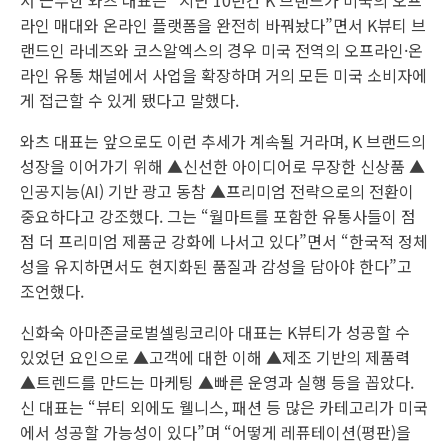
서 근무한 와츠 대표는 “지난 10년간 K 브랜드가 미국의 오프
라인 매대와 온라인 플랫폼을 완전히 바꿔놨다”면서 K뷰티 브
랜드인 라네즈와 코스알엑스의 경우 미국 전역의 오프라인·온
라인 유통 채널에서 사업을 확장하며 거의 모든 미국 소비자에
게 접근할 수 있게 됐다고 말했다.
와츠 대표는 앞으로도 이런 추세가 계속될 거라며, K 브랜드의
성장을 이어가기 위해 ▲신선한 아이디어로 무장한 신상품 ▲
인공지능(AI) 기반 광고 동참 ▲프리미엄 전략으로의 전환이
중요하다고 강조했다. 그는 “월마트를 포함한 유통사들이 점
점 더 프리미엄 제품군 강화에 나서고 있다”면서 “한국적 정체
성을 유지하면서도 현지화된 품질과 감성을 담아야 한다”고
조언했다.
신화숙 아마존글로벌셀링코리아 대표는 K뷰티가 성공할 수
있었던 요인으로 ▲고객에 대한 이해 ▲제조 기반의 제품력
▲트렌드를 만드는 마케팅 ▲빠른 운영과 실행 등을 꼽았다.
신 대표는 “뷰티 외에도 웰니스, 패션 등 많은 카테고리가 미국
에서 성공할 가능성이 있다”며 “어떻게 레퓨테이션(평판)을