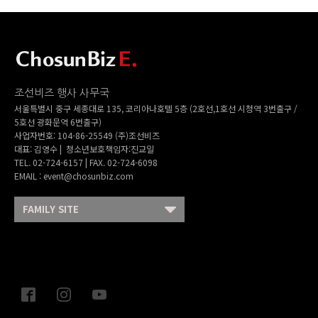
조선비즈 행사 사무국
서울특별시 중구 세종대로 135, 코리아나호텔 5층 (2호선,1호선 시청역 3번출구 /
5호선 광화문역 6번출구)
사업자번호: 104-86-25549 (주)조선비즈
대표: 김영수 | 청소년보호책임자:진교일
TEL. 02-724-6157 | FAX. 02-724-6098
EMAIL : event@chosunbiz.com
FAMILY SITE