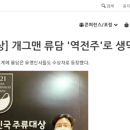
검색
공
콘퍼런스/포럼
상] 개그맨 류담 '역전주'로 
류업계에 몸담은 유명인사들도 수상자로 등장했다.