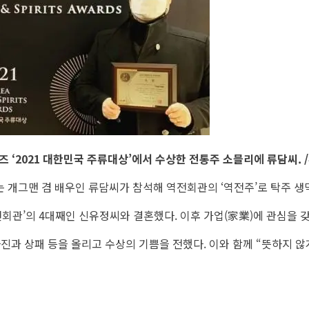
 ‘2021 대한민국 주류대상’에서 수상한 전통주 소믈리에 류담씨. 
 개그맨 겸 배우인 류담씨가 참석해 역전회관의 ‘역전주’로 탁주 생
회관’의 4대째인 신유정씨와 결혼했다. 이후 가업(家業)에 관심을 
과 상패 등을 올리고 수상의 기쁨을 전했다. 이와 함께 “뜻하지 않게