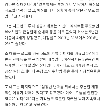
있다면 실패한다"며 "일부업체는 부채가 너무 많아서 혁신을
시도할 여력이 없고, 예상보다 더 상황이 좋지 않은 경우도 많
았다"고 지적했다.
그는 사모펀드 투자 성공사례로는 자신이 엑시트를 주도했던
bhc치킨과 큰맘할매 순대국 등을 예로 들었다. bhc는 5년간
매출이 4배가 성장했고, 폐점률도 2013년 31%에서 2016년
2%로 줄었다.
조 대표는 로고를 바꿔 bhc의 기업 이미지를 바꿨고 1년에 2
번씩 신메뉴를 연구 개발해 내놓았다. 이전까지는 2년동안 메
뉴개발이 전혀 없었던 상태였다. 이외에도 △마케팅 투자 △
공장 설립 △데이터 수집 △인수합병 등을 통해 시장점유율을
높였다.
조 대표는 마지막으로 "엄청난 변화를 위해서는 충분한 재정
적인 여유가 있어야 했다"고 강조했다. 이어 "오늘날 안전한
업종은 없다"며 "다른 기업들도 충분한 자금을 통해 지속해서
혁신해야 한다"고 덧붙였다.