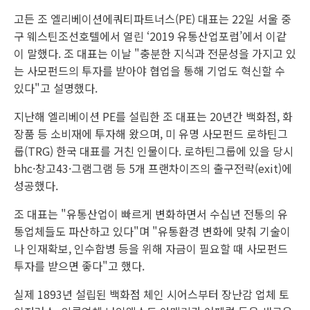
고든 조 엘리베이션에쿼티파트너스(PE) 대표는 22일 서울 중
구 웨스틴조선호텔에서 열린 ‘2019 유통산업포럼’에서 이같
이 말했다. 조 대표는 이날 "충분한 지식과 전문성을 가지고 있
는 사모펀드의 투자를 받아야 협업을 통해 기업도 혁신할 수
있다"고 설명했다.
지난해 엘리베이션 PE를 설립한 조 대표는 20년간 백화점, 화
장품 등 소비재에 투자해 왔으며, 미 유명 사모펀드 로하틴그
룹(TRG) 한국 대표를 거친 인물이다. 로하틴그룹에 있을 당시
bhc·창고43·그램그램 등 5개 프랜차이즈의 출구전략(exit)에
성공했다.
조 대표는 "유통산업이 빠르게 변화하면서 수십년 전통의 유
통업체들도 파산하고 있다"며 "유통환경 변화에 맞춰 기술이
나 인재확보, 인수합병 등을 위해 자금이 필요할 때 사모펀드
투자를 받으면 좋다"고 했다.
실제 1893년 설립된 백화점 체인 시어스부터 장난감 업체 토