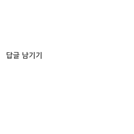
답글 남기기
댓글을 달기 위해서는
로그인
해야합니다.
조선비즈 행사 사무국
서울특별시 중구 세종대로 135, 코리아나호텔 5층 (2호선,1호선 시청역 3번출구 /
5호선 광화문역 6번출구)
사업자번호: 104-86-25549 (주)조선비즈