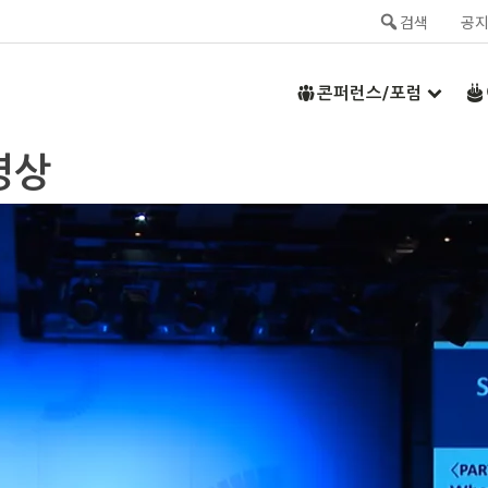
검색
공
콘퍼런스/포럼
영상