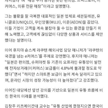
차지했다”며 “매상 수가 증가한 곳은 편의점. 드럭스토어, 이
커머스, 의류 전문 매장”이라고 설명했다.
그는 불황을 잘 극복한 대표적인 일본 업체로 세븐일레븐, 유
니클로(UNIQLO), 무인양품(MUJI), 이온(AEON)을 꼽았다.
이들 기업이 고객을 계속 붙잡아 둘 수 있는 환경을 만들기 위
해 노력했고, 고객에게 끊임없이 다양한 상품과 서비스를 제안
했다는 설명이다.
이어 후지야 슌스케 라쿠텐 해외사업 담당 매니저가 ‘라쿠텐의
국경을 넘는 e커머스’를 주제로 강연했다. 후지야 매니저는
“일본은 편의점, 슈퍼마켓 등 기존의 오프라인 유통망이 발전
해 전자상거래(이커머스) 보급률이 4.8%에 불과할 정도로 약
했다”면서 “하지만 스마트폰 보급이 늘어 계속 달라지고 있으
며, 온라인 시장의 성장 가능성이 더 높아졌다”고 강조했다.
이어진 대담에선 앞선 강의를 기반으로 일본의 유통 흐름에 비
친 한국의 미래를 분석했다.
김창주 리츠메이칸대 교수는 “유통 산업에 한정지으면 한국이