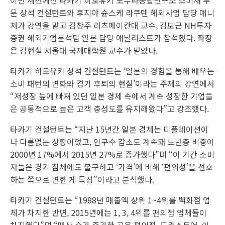
이번 세션에선 타카기 히로유키 노무라종합연구소 소비재 부
문 상석 컨설턴트와 후지야 슌스케 라쿠텐 해외사업 담당 매니
저가 강연을 맡고 김창주 리츠메이칸대 교수, 김보근 NH투자
증권 해외기업분석팀 일본 담당 애널리스트가 참석했다. 좌장
은 김현철 서울대 국제대학원 교수가 맡았다.
타카기 히로유키 상석 컨설턴트는 ‘일본의 경험을 통해 배우는
소비 패턴의 변화와 경기 후퇴의 현실’이라는 주제의 강연에서
“저성장 늪에 빠져 있던 일본 경제 속에서 계속 성장한 기업들
은 공통적으로 높은 고객 충성도를 유지해왔다”고 강조했다.
타카기 컨설턴트는 “지난 15년간 일본 경제는 디플레이션이
나 다름없는 상황이었고, 인구수 감소도 계속돼 노년층 비중이
2000년 17%에서 2015년 27%로 증가했다”며 “이 기간 소비
자들은 경기 침체에도 불구하고 ‘가격’에 비해 ‘편의성’을 선호
하는 쪽으로 변한 게 특징”이라고 분석했다.
타카기 컨설턴트는 “1988년 매출액 상위 1~4위를 백화점 업
체가 차지한 반면, 2015년에는 1, 3, 4위를 편의점 업체들이