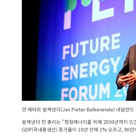
얀 페터르 발케넨더(Jan Pieter Balkenende) 네덜란드
발케넨더 전 총리는 "청정에너지를 위해 2030년까지 민간
GDP(국내총생산) 증가율이 10년 안에 1% 오르고, 90