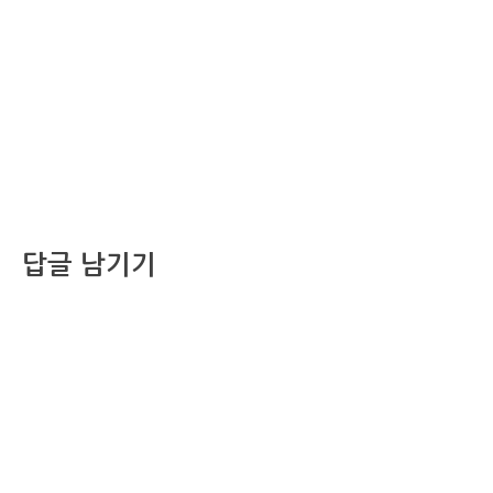
답글 남기기
댓글을 달기 위해서는
로그인
해야합니다.
조선비즈 행사 사무국