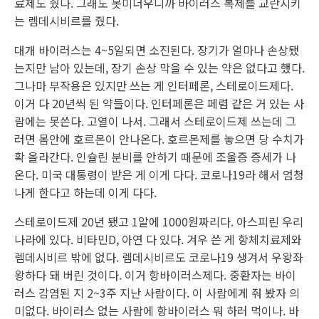
료제도 줬다. 그래도 못미더우니까 바이러스 복제를 교란시키
는 렘데시비르를 줬다.
대개 바이러스는 4~5일되면 소진된다. 장기가 얼마나 손상됐
는지만 남아 있는데, 장기 손상 막을 수 있는 약은 없다고 했다.
그나마 부작용은 있지만 쓰는 게 인터페론, 스테로이드제다.
이거 다 20년씩 된 약들이다. 인터페론은 페렴 같은 거 있는 사
람에는 못쓴다. 고열이 나서. 그래서 스테로이드제 쓰는데 그
러면 몸안에 호르몬이 안나온다. 호르몬제를 놓으면 당 수치가
확 올라간다. 인슐린 분비를 안하기 때문에 조울증 증세가 나
온다. 미국 대통령이 받은 게 이게 다다. 코로나19라 해서 엄청
나게 한다고 하는데 이게 다다.
스테로이드제 20년 됐고 1알에 1000원짜리다. 아스피린 우리
나라에 있다. 비타민D, 아연 다 있다. 겨우 쓴 게 항체치료제와
렘데시비르 밖에 없다. 렘데시비르도 코로나19 생겨서 우왕좌
왕하다 돼 버린 것이다. 이거 항바이러스제다. 중환자는 바이
러스 감염된 지 2~3주 지난 사람이다. 이 사람에게 줘 봤자 의
미없다. 바이러스 없는 사람에 항바이러스 뭐 하러 먹이나. 바