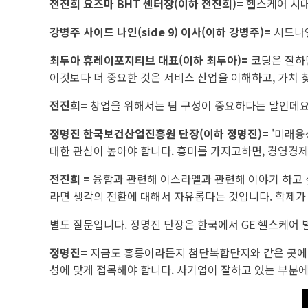
전진희 요즈마 BHT 센터장(이하 전진희)=
헬스케어 시대
강병주 사이드 나인(side 9) 이사(이하 강병주)=
시드나인
최두아 휴레이포지티브 대표(이하 최두아)=
코딩은 잘하면
이것보다 더 중요한 것은 서비스 산업을 이해하고, 가치 
전진희=
창업을 위해서는 팀 구성이 중요하다는 말인데요
정명진 한국보건산업진흥원 단장(이하 정명진)=
'미래융
대한 관심이 높아야 합니다. 흥미를 가지고하면, 경영경
전진희
=
융합과 관련해 이스라엘과 관련해 이야기 하고 
라면 생각의 전환에 대해서 자유롭다는 것입니다. 학제가
별도 질문입니다. 정명진 단장은 한국에서 GE 헬스케어
정명진=
지금도 홍릉이라든지 첨단복합단지와 같은 곳에서 
성에 맞게 접목해야 합니다. 사기업이 잘하고 있는 부분에