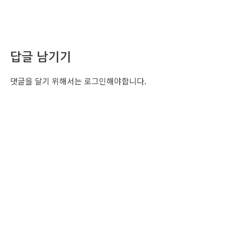
답글 남기기
댓글을 달기 위해서는
로그인
해야합니다.
조선비즈 행사 사무국
서울특별시 중구 세종대로 135, 코리아나호텔 5층 (2호선,1호선 시청역 3번출구 /
5호선 광화문역 6번출구)
사업자번호: 104-86-25549 (주)조선비즈
대표: 김영수 | 청소년보호책임자:진교일
TEL. 02-724-6157 | FAX. 02-724-6098
EMAIL : event@chosunbiz.com