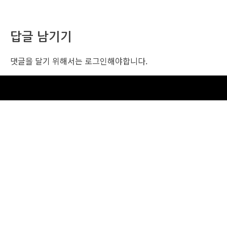
답글 남기기
댓글을 달기 위해서는
로그인
해야합니다.
조선비즈 행사 사무국
서울특별시 중구 세종대로 135, 코리아나호텔 5층 (2호선,1호선 시청역 3번출구 /
5호선 광화문역 6번출구)
사업자번호: 104-86-25549 (주)조선비즈
대표: 김영수 | 청소년보호책임자:진교일
TEL. 02-724-6157 | FAX. 02-724-6098
EMAIL : event@chosunbiz.com
FAMILY SITE