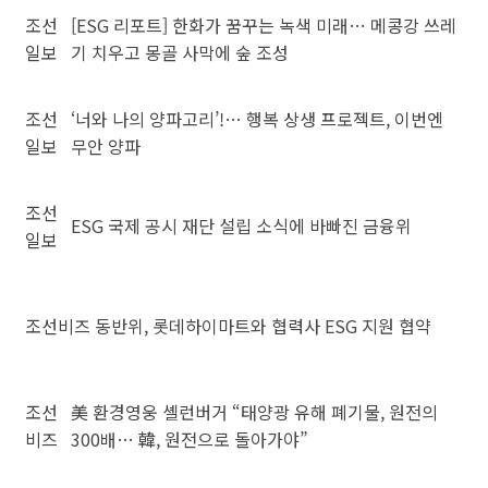
조선
[ESG 리포트] 한화가 꿈꾸는 녹색 미래… 메콩강 쓰레
일보
기 치우고 몽골 사막에 숲 조성
조선
‘너와 나의 양파고리’!… 행복 상생 프로젝트, 이번엔
일보
무안 양파
조선
ESG 국제 공시 재단 설립 소식에 바빠진 금융위
일보
조선비즈
동반위, 롯데하이마트와 협력사 ESG 지원 협약
조선
美 환경영웅 셸런버거 “태양광 유해 폐기물, 원전의
비즈
300배… 韓, 원전으로 돌아가야”