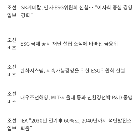
조선
SK케미칼, 인사·ESG위원회 신설… “이사회 중심 경영
일보
강화”
조선
ESG 국제 공시 재단 설립 소식에 바빠진 금융위
비즈
조선
한화시스템, 지속가능경영을 위한 ESG위원회 신설
비즈
조선
대우조선해양, MIT·서울대 등과 친환경선박 R&D 동맹
비즈
조선
IEA “2030년 전기車 60%로, 2040년까지 석탄발전소
일보
퇴출”