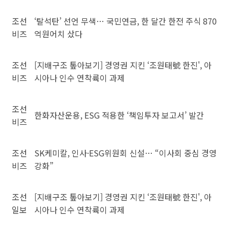
조선
‘탈석탄’ 선언 무색… 국민연금, 한 달간 한전 주식 870
비즈
억원어치 샀다
조선
[지배구조 톺아보기] 경영권 지킨 ‘조원태號 한진', 아
비즈
시아나 인수 연착륙이 과제
조선
한화자산운용, ESG 적용한 ‘책임투자 보고서’ 발간
비즈
조선
SK케미칼, 인사·ESG위원회 신설… “이사회 중심 경영
비즈
강화”
조선
[지배구조 톺아보기] 경영권 지킨 ‘조원태號 한진', 아
일보
시아나 인수 연착륙이 과제