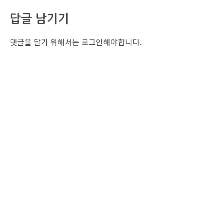
답글 남기기
댓글을 달기 위해서는
로그인
해야합니다.
조선비즈 행사 사무국
서울특별시 중구 세종대로 135, 코리아나호텔 5층 (2호선,1호선 시청역 3번출구 /
5호선 광화문역 6번출구)
사업자번호: 104-86-25549 (주)조선비즈
대표: 김영수 | 청소년보호책임자:진교일
TEL. 02-724-6157 | FAX. 02-724-6098
EMAIL : event@chosunbiz.com
FAMILY SITE