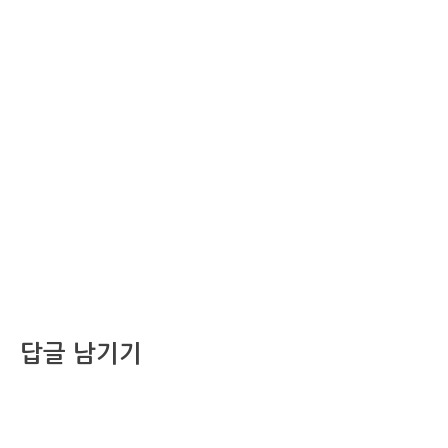
답글 남기기
댓글을 달기 위해서는
로그인
해야합니다.