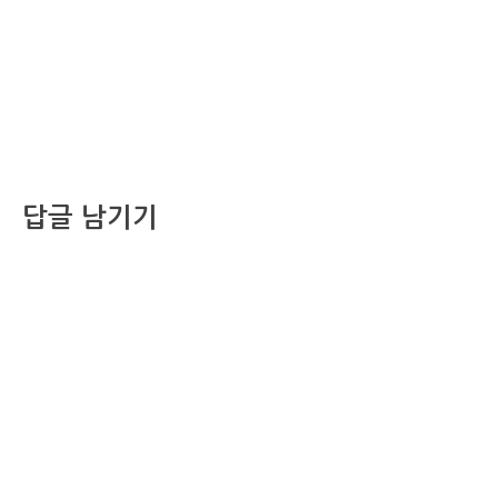
답글 남기기
댓글을 달기 위해서는
로그인
해야합니다.
조선비즈 행사 사무국
서울특별시 중구 세종대로 135, 코리아나호텔 5층 (2호선,1호선 시청역 3번출구 /
5호선 광화문역 6번출구)
사업자번호: 104-86-25549 (주)조선비즈