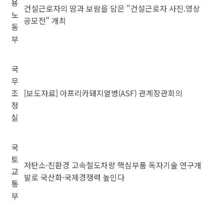
용
건설근로자의 땀과 보람을 담은 "건설근로자 사진.영상
노
공모전" 개최
동
부
국
무
조
[보도자료] 아프리카돼지열병(ASF) 관계장관회의
정
실
국
토
저탄소·친환경 고속철도차량 핵심부품 독자기술 연구개
교
발로 국산화·국제경쟁력 높인다
통
부