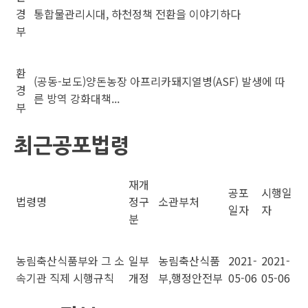
경
통합물관리시대, 하천정책 전환을 이야기하다
부
환
(공동-보도)양돈농장 아프리카돼지열병(ASF) 발생에 따
경
른 방역 강화대책...
부
최근공포법령
재개
공포
시행일
법령명
정구
소관부처
일자
자
분
농림축산식품부와 그 소
일부
농림축산식품
2021-
2021-
속기관 직제 시행규칙
개정
부,행정안전부
05-06
05-06