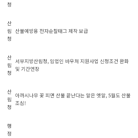
청
산
림
산불예방용 전자순찰태그 제작 보급
청
산
서부지방산림청, 임업인 바우처 지원사업 신청조건 완화
림
및 기간연장
청
산
아까시나무 꽃 피면 산불 끝난다는 말은 옛말, 5월도 산불
림
조심!
청
행
정