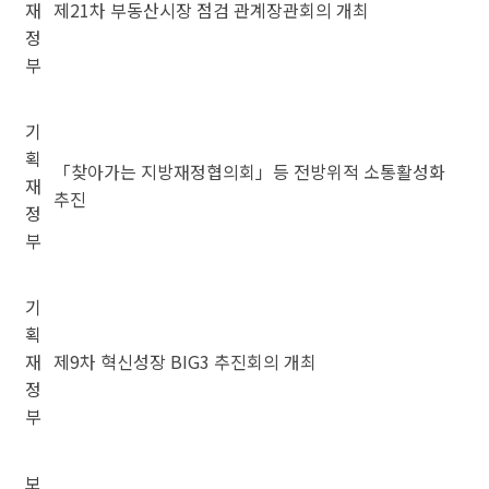
재
제21차 부동산시장 점검 관계장관회의 개최
정
부
기
획
「찾아가는 지방재정협의회」등 전방위적 소통활성화
재
추진
정
부
기
획
재
제9차 혁신성장 BIG3 추진회의 개최
정
부
보