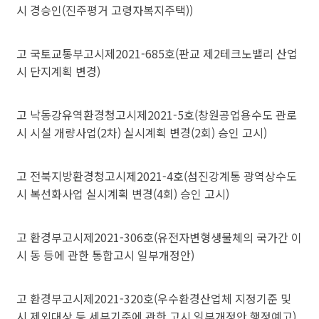
시
경승인(진주평거 고령자복지주택))
고
국토교통부고시제2021-685호(판교 제2테크노밸리 산업
시
단지계획 변경)
고
낙동강유역환경청고시제2021-5호(창원공업용수도 관로
시
시설 개량사업(2차) 실시계획 변경(2회) 승인 고시)
고
전북지방환경청고시제2021-4호(섬진강계통 광역상수도
시
복선화사업 실시계획 변경(4회) 승인 고시)
고
환경부고시제2021-306호(유전자변형생물체의 국가간 이
시
동 등에 관한 통합고시 일부개정안)
고
환경부고시제2021-320호(우수환경산업체 지정기준 및
시
제외대상 등 세부기준에 관한 고시 일부개정안 행정예고)