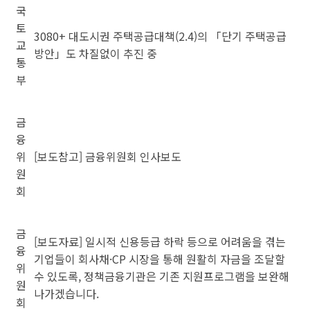
국
토
3080+ 대도시권 주택공급대책(2.4)의 「단기 주택공급
교
방안」도 차질없이 추진 중
통
부
금
융
위
[보도참고] 금융위원회 인사보도
원
회
금
[보도자료] 일시적 신용등급 하락 등으로 어려움을 겪는
융
기업들이 회사채·CP 시장을 통해 원활히 자금을 조달할
위
수 있도록, 정책금융기관은 기존 지원프로그램을 보완해
원
나가겠습니다.
회