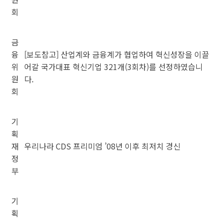
회
금
융
[보도참고] 산업계와 금융계가 협업하여 혁신성장을 이끌
위
어갈 국가대표 혁신기업 321개(3회차)를 선정하였습니
원
다.
회
기
획
재
우리나라 CDS 프리미엄 ’08년 이후 최저치 경신
정
부
기
획