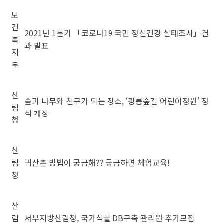
보
건
2021년 1분기 「코로나19 국민 정신건강 실태조사」결
복
과 발표
지
부
산
숲과 나무와 친구가 되는 장소, ‘광릉숲길 어린이정원’ 정
림
식 개장
청
산
림
귀산촌 방법이 궁금해?? 궁금하면 체험교육!
청
산
림
서부지방산림청, 국가식물 DB구축 관리원 추가모집