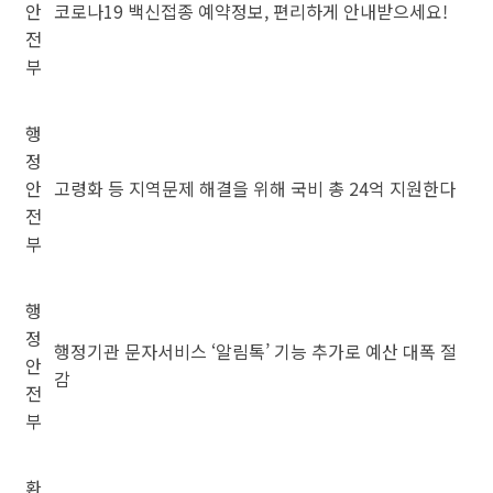
안
코로나19 백신접종 예약정보, 편리하게 안내받으세요!
전
부
행
정
안
고령화 등 지역문제 해결을 위해 국비 총 24억 지원한다
전
부
행
정
행정기관 문자서비스 ‘알림톡’ 기능 추가로 예산 대폭 절
안
감
전
부
환