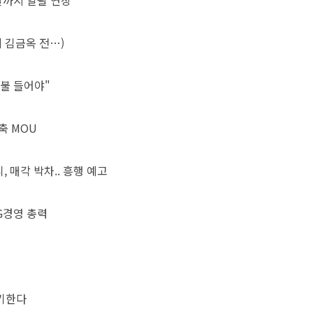
말까지 일괄 연장
 김금옥 전…)
불 들어야"
축 MOU
 매각 박차.. 흥행 예고
G경영 총력
명기한다