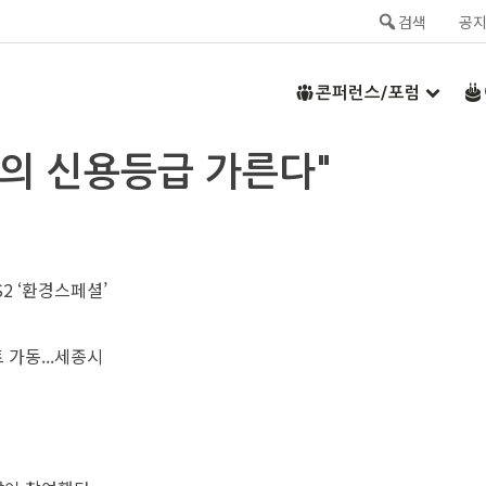
검색
공
콘퍼런스/포럼
업의 신용등급 가른다"
2 ‘환경스페셜’
 가동...세종시