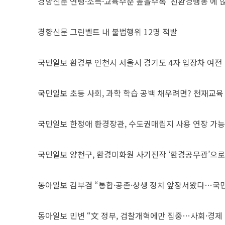
경향신문
연령·소득·교육수준 높을수록 ‘친환경행동’에 
경향신문
그린벨트 내 불법행위 12명 적발
국민일보
환경부 인천시 서울시 경기도 4자 입장차 여전
국민일보
초등 사회, 과학 학습 공백 채우려면? 천재교육 
국민일보
한정애 환경장관, 수도권매립지 사용 연장 가능
국민일보
양천구, 환경미화원 사기진작 ‘환경공무관’으로
동아일보
김부겸 “통합·공존·상생 정치 앞장서왔다…국민
동아일보
민변 “文 정부, 검찰개혁에만 집중…사회·경제