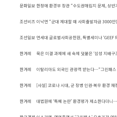
문화일보
한정애 환경부 장관 “수도권매립지 문제, 상반기
조선비즈
이낙연 “군대 제대할 때 사회출발자금 3000만
조선일보
연세대 글로벌사회공헌원, 특별세미나 ‘GEEF for
한겨레
묵은 미결 과제에 새 숙제 덧붙은 ‘삼성 지배구
한겨레
이탈리아도 외국인 관광객 받는다…“그린패스
한겨레
[사설] 코로나 시대, 군 장병 인권·복무 환경 
한겨레
대법원에 ‘특혜 논란’ 환경평가 제소한다더니