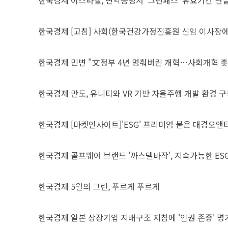
한국경제
이스라엘, 면역증명서 '그린패스' 유효기간 연
한국경제
[고침] 사회(한국건강가정진흥원 신임 이사장에
한국경제
민변 "文정부 4년 멈춰버린 개혁…사회개혁 촛
한국경제
만도, 유니티와 VR 기반 자율주행 개발 환경 구
한국경제
[마켓인사이트]'ESG' 프리미엄 붙은 대경오앤티,
한국경제
골프웨어 브랜드 '까스텔바작', 지속가능한 ES
한국경제
5월의 그린, 푸르게 푸르게
한국경제
일본 상장기업 지배구조 지침에 '인권 존중' 