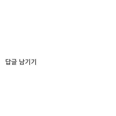
답글 남기기
댓글을 달기 위해서는
로그인
해야합니다.
조선비즈 행사 사무국