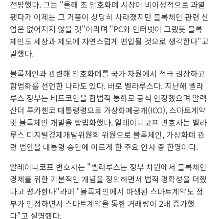
전망했다. 그는 "올해 초 암호화폐 시장이 비이성적으로 과열
됐다가 이제는 그 거품이 상당히 사라졌지만 블록체인 관련 산
업은 없어지지 않을 것"이라며 "PC와 인터넷이 그랬듯 블록
체인도 세상과 제도에 자연스럽게 편입될 것으로 생각한다"고
말했다.
블록체인과 관련해 암호화폐를 국가 차원에서 적극 권장하고
합법화를 선언한 나라도 있다. 바로 벨라루스다. 지난해 벨라
루스 정부는 비트코인을 합법적 통화로 공식 인정했으며 알렉
산더 루카첸코 대통령령으로 가상화폐공개(ICO), 스마트계약
및 블록체인 개발을 합법화했다. 알레이니코프 변호사는 벨라
루스 디지털경제개발위원회 위원으로 블록체인, 가상화폐 관
련 법안을 대통령 승인에 이르게 한 주요 인사 중 한명이다.
알레이니코프 변호사는 "벨라루스는 정부 차원에서 블록체인
경제를 위한 기본적인 개념을 정의하면서 법적 명확성을 더했
다고 평가한다"라며 "블록체인에서 파생된 스마트계약도 정
부가 인정하면서 스마트계약을 통한 거래량이 2배 증가했
다"고 설명했다.