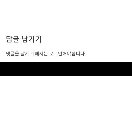
답글 남기기
댓글을 달기 위해서는
로그인
해야합니다.
조선비즈 행사 사무국
서울특별시 중구 세종대로 135, 코리아나호텔 5층 (2호선,1호선 시청역 3번출구 /
5호선 광화문역 6번출구)
사업자번호: 104-86-25549 (주)조선비즈
대표: 김영수 | 청소년보호책임자:진교일
TEL. 02-724-6157 | FAX. 02-724-6098
EMAIL : event@chosunbiz.com