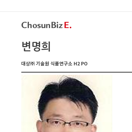
변명희
대상㈜ 기술원 식품연구소 H2 PO