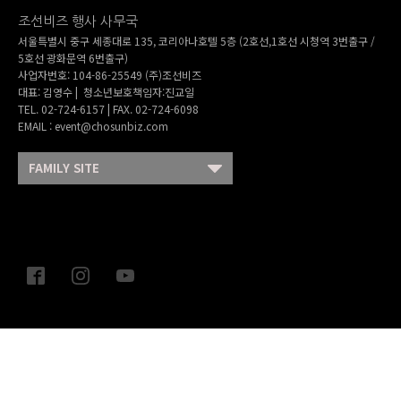
조선비즈 행사 사무국
서울특별시 중구 세종대로 135, 코리아나호텔 5층 (2호선,1호선 시청역 3번출구 /
5호선 광화문역 6번출구)
사업자번호: 104-86-25549 (주)조선비즈
대표: 김영수 | 청소년보호책임자:진교일
TEL. 02-724-6157 | FAX. 02-724-6098
EMAIL : event@chosunbiz.com
FAMILY SITE