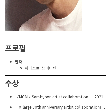
프로필
현재
아티스트 ‘샘바이펜’
수상
『MCM x Sambypen artist collaboration』, 2021
『X-large 30th anniversary artist collaboration』,