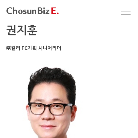
권지훈
㈜컬리 FC기획 시니어리더