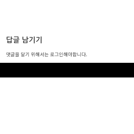
답글 남기기
댓글을 달기 위해서는
로그인
해야합니다.
조선비즈 행사 사무국
서울특별시 중구 세종대로 135, 코리아나호텔 5층 (2호선,1호선 시청역 3번출구 /
5호선 광화문역 6번출구)
사업자번호: 104-86-25549 (주)조선비즈
대표: 김영수 | 청소년보호책임자:진교일
TEL. 02-724-6157 | FAX. 02-724-6098
EMAIL : event@chosunbiz.com