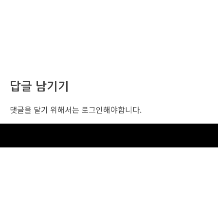
답글 남기기
댓글을 달기 위해서는
로그인
해야합니다.
조선비즈 행사 사무국
서울특별시 중구 세종대로 135, 코리아나호텔 5층 (2호선,1호선 시청역 3번출구 /
5호선 광화문역 6번출구)
사업자번호: 104-86-25549 (주)조선비즈
대표: 김영수 | 청소년보호책임자:진교일