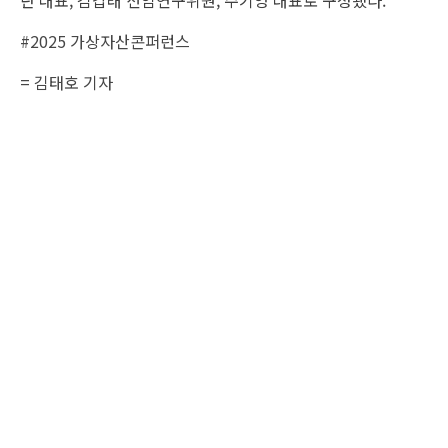
란 대표, 김갑래 선임연구위원, 주기영 대표로 구성됐다.
#2025 가상자산콘퍼런스
= 김태호 기자