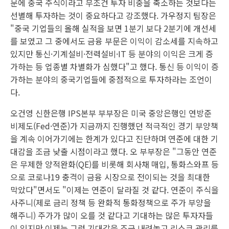
문에 중국 주식이라고 무조건 투자 비중을 축소하는 것보다는
선별해 투자하는 것이 중요하다고 강조했다. 가우정지 팀장은
"중국 기업들의 올해 실적을 보면 1분기 보다 2분기에 개선세
를 보였고 그 중에서도 금융 부문은 이익이 감소세를 지속하고
있지만 통신·기계설비·전력설비·IT 등 분야의 이익은 크게 증
가하는 등 업종별 차별화가 심했다"고 했다. 통신 등 이익이 증
가하는 분야의 중국기업들에 중점적으로 투자하라는 조언이
다.
오건영 신한은행 IPS본부 부부장은 미국 중앙은행인 연방준
비제도(Fed·연준)가 지금까지 진행했던 적극적인 경기 부양책
을 계속 이어가기에는 한계가 있다고 진단하며 연준에 대한 기
대감을 조금 낮출 시점이라고 했다. 오 부부장은 "그동안 연준
은 무제한 양적완화(QE)를 비롯해 회사채 매입, 통화스와프 등
으로 코로나19 충격이 금융 시장으로 전이되는 것을 최대한
막았다"면서도 "이제는 연준이 달라질 것 같다. 연준이 주식을
사주니(제로 금리 정책 등 완화적 통화정책으로 주가 부양을
해주니) 주가가 많이 오를 것 같다고 기대하는 많은 투자자들
이 있지만 이제는 그런 기대감을 조금 내려놓고 리스크 관리를