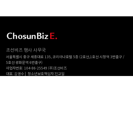
조선비즈 행사 사무국
서울특별시 중구 세종대로 135, 코리아나호텔 5층 (2호선,1호선 시청역 3번출구 /
5호선 광화문역 6번출구)
사업자번호: 104-86-25549 (주)조선비즈
대표: 김영수 | 청소년보호책임자:진교일
TEL. 02-724-6157 | FAX. 02-724-6098
EMAIL : event@chosunbiz.com
FAMILY SITE