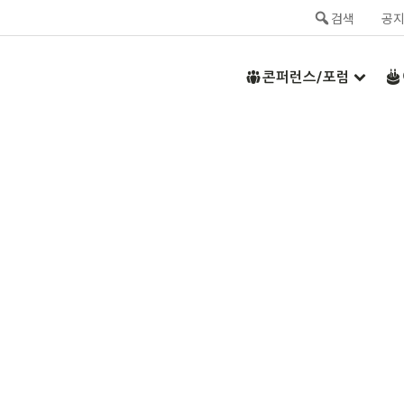
검색
공
콘퍼런스/포럼