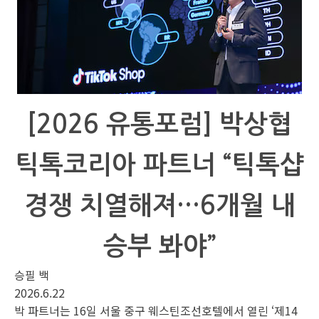
[2026 유통포럼] 박상협
틱톡코리아 파트너 “틱톡샵
경쟁 치열해져…6개월 내
승부 봐야”
승필 백
2026.6.22
박 파트너는 16일 서울 중구 웨스틴조선호텔에서 열린 ‘제14