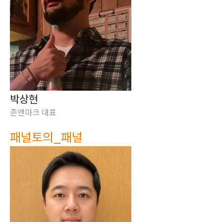
박상현
존앤마크 대표
패널토의_패널