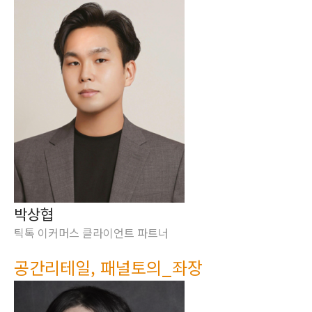
박상협
틱톡 이커머스 클라이언트 파트너
공간리테일, 패널토의_좌장