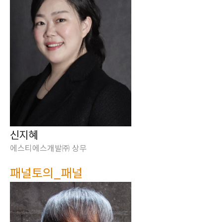
신지혜
에스티에스개발㈜ 상무
패널토의_패널