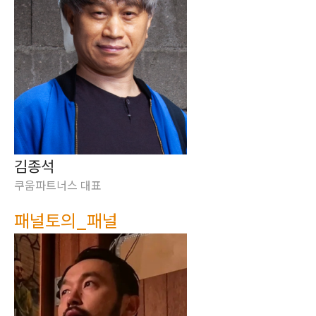
김종석
쿠움파트너스 대표
패널토의_패널