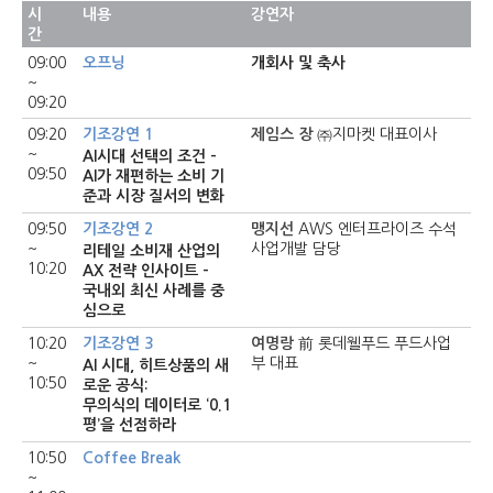
시
내용
강연자
간
09:00
오프닝
개회사 및 축사
~
09:20
09:20
기조강연 1
제임스 장
㈜지마켓 대표이사
~
AI시대 선택의 조건 -
09:50
AI가 재편하는 소비 기
준과 시장 질서의 변화
09:50
기조강연 2
맹지선
AWS 엔터프라이즈 수석
~
사업개발 담당
리테일 소비재 산업의
10:20
AX 전략 인사이트 -
국내외 최신 사례를 중
심으로
10:20
기조강연 3
여명랑
前 롯데웰푸드 푸드사업
~
부 대표
AI 시대, 히트상품의 새
10:50
로운 공식:
무의식의 데이터로 ‘0.1
평’을 선점하라
10:50
Coffee Break
~