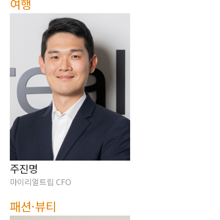
여행
주진명
마이리얼트립 CFO
패션·뷰티