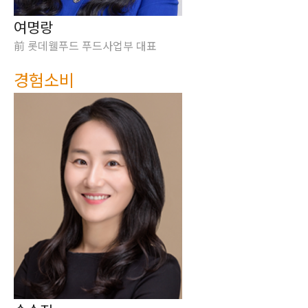
여명랑
前 롯데웰푸드 푸드사업부 대표
경험소비