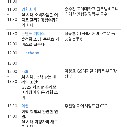
11:00
송수진
고려대학교 글로벌비즈니
11:00
경험소비
스대학 융합경영학부 교수
~
AI 시대 소비자들은 어
11:30
디로 갈까? 경험수집가
의 시대
11:30
콘텐츠 커머스
성동훈
CJ ENM 커머스부문 플
~
랫폼본부장
발견형 쇼핑, 콘텐츠 커
12:00
머스로 잡는다
12:00
Luncheon
~
13:00
이정표
GS리테일 마케팅부문장·
13:00
F&B
상무
~
AI 시대, 선택 받는 한
13:30
끼의 조건:
GS25 셰프 IP 콜라보
마케팅이 만든 경험 소
비
13:30
여행
주진명
마이리얼트립 CFO
~
여행 경험의 완전한 연
14:00
결:
AI 시대 여행자의 새로