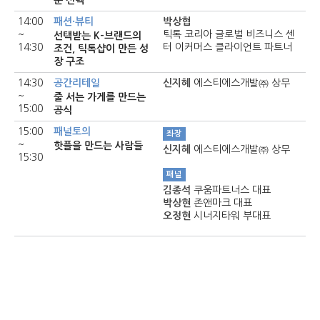
운 선택
14:00
패션·뷰티
박상협
~
틱톡 코리아 글로벌 비즈니스 센
선택받는 K-브랜드의
14:30
터 이커머스 클라이언트 파트너
조건, 틱톡샵이 만든 성
장 구조
14:30
공간리테일
신지혜
에스티에스개발㈜ 상무
~
줄 서는 가게를 만드는
15:00
공식
15:00
패널토의
좌장
~
핫플을 만드는 사람들
신지혜
에스티에스개발㈜ 상무
15:30
패널
김종석
쿠움파트너스 대표
박상현
존앤마크 대표
오정현
시너지타워 부대표