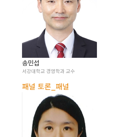
송민섭
서강대학교 경영학과 교수
패널 토론_패널