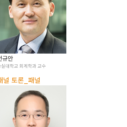
전규안
숭실대학교 회계학과 교수
패널 토론_패널