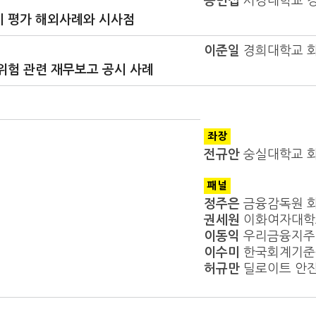
송민섭
서강대학교 
 평가 해외사례와 시사점
이준일
경희대학교 회
위험 관련 재무보고 공시 사례
좌장
전규안
숭실대학교 
패널
정주은
금융감독원 
권세원
이화여자대학
이동익
우리금융지주
이수미
한국회계기준
허규만
딜로이트 안