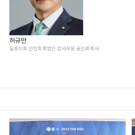
허규만
딜로이트 안진회계법인 감사부문 공인회계사