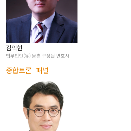
김익현
법무법인(유) 율촌 구성원 변호사
종합토론_패널