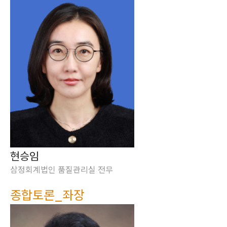
현승임
삼정회계법인 품질관리실 전무
종합토론_좌장