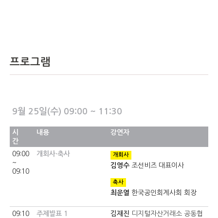
프로그램
9월 25일(수) 09:00 ~ 11:30
시
내용
강연자
간
09:00
개회사·축사
개회사
~
김영수
조선비즈 대표이사
09:10
축사
최운열
한국공인회계사회 회장
09:10
주제발표 1
김재진
디지털자산거래소 공동협