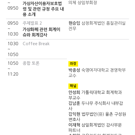
~
의체 상임부회장
가상자산이용자보호법
09:50
령 및 관련 규정 주요 내
용 소개
09:50
주제발표 2
현승임
삼정회계법인 품질관리실
~
전무
가상화폐 관련 회계이
10:30
슈와 회계감사
10:30
Coffee Break
~
10:50
10:50
종합 토론
좌장
~
박종성
숙명여자대학교 경영학부
11:20
교수
패널
안성희
가톨릭대학교 회계학과
부교수
김남훈
두나무 주식회사 내부감
사
김익현
법무법인(유) 율촌 구성원
변호사
이재혁
삼일회계법인 감사부문
파트너