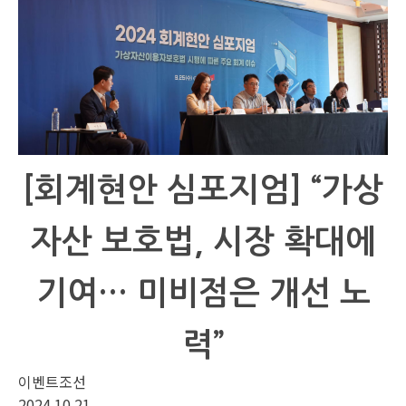
[회계현안 심포지엄] “가상
자산 보호법, 시장 확대에
기여… 미비점은 개선 노
력”
이벤트조선
2024.10.21