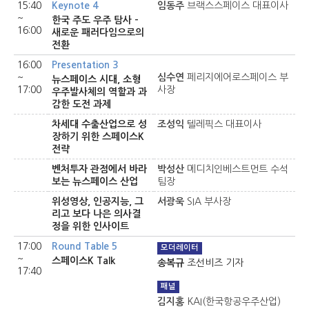
15:40
Keynote 4
임동주
브랙스스페이스 대표이사
~
한국 주도 우주 탐사 -
16:00
새로운 패러다임으로의
전환
16:00
Presentation 3
~
심수연
페리지에어로스페이스 부
뉴스페이스 시대, 소형
17:00
사장
우주발사체의 역할과 과
감한 도전 과제
차세대 수출산업으로 성
조성익
텔레픽스 대표이사
장하기 위한 스페이스K
전략
벤처투자 관점에서 바라
박성산
메디치인베스트먼트 수석
보는 뉴스페이스 산업
팀장
위성영상, 인공지능, 그
서광욱
SIA 부사장
리고 보다 나은 의사결
정을 위한 인사이트
17:00
Round Table 5
모더레이터
~
스페이스K Talk
송복규
조선비즈 기자
17:40
패널
김지홍
KAI(한국항공우주산업)