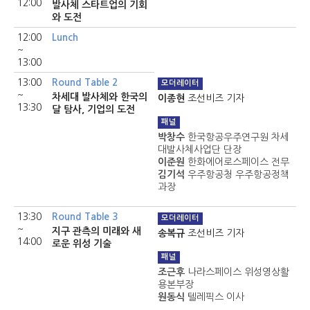
12:00
발사체 스타트업의 기회
와 도전
12:00
Lunch
~
13:00
13:00
Round Table 2
모더레이터
~
차세대 발사체와 한국의
이종현
조선비즈 기자
13:30
달 탐사, 기업의 도전
패널
박창수
한국항공우주연구원 차세
대발사체사업단 단장
이준원
한화에어로스페이스 전무
김기석
우주항공청 우주항공정책
과장
13:30
Round Table 3
모더레이터
~
지구 관측의 미래와 새
송복규
조선비즈 기자
14:00
로운 위성 기술
패널
조근후
나라스페이스 위성영상활
용본부장
원동식
텔레픽스 이사