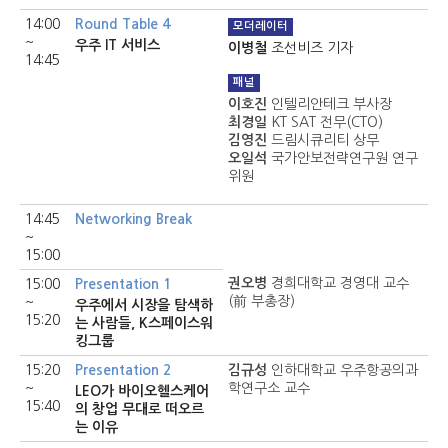
14:00
Round Table 4
모더레이터
~
우주 IT 서비스
이병철
조선비즈 기자
14:45
패널
이호진
인텔리안테크 부사장
최경일
KT SAT 전무(CTO)
김영진
드림시큐리티 상무
오일석
국가안보전략연구원 연구
위원
14:45
Networking Break
~
15:00
권오병
경희대학교 경영대 교수
15:00
Presentation 1
(前 부총장)
~
우주에서 시장을 탐색하
15:20
는 사람들, K스페이스워
킹그룹
15:20
Presentation 2
김규성
인하대학교 우주항공의과
~
학연구소 교수
LEO가 바이오헬스케어
15:40
의 창업 무대로 떠오르
는 이유