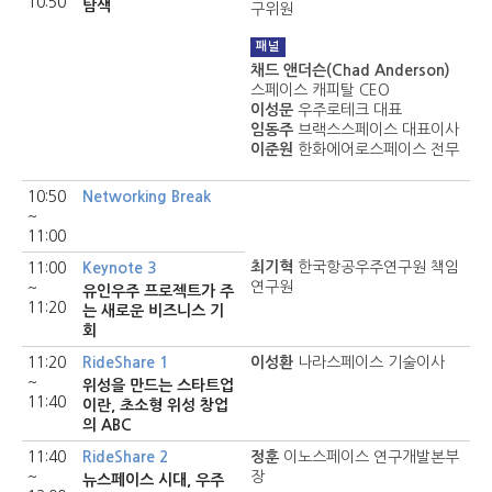
10:50
탐색
구위원
패널
채드 앤더슨(Chad Anderson)
스페이스 캐피탈 CEO
이성문
우주로테크 대표
임동주
브랙스스페이스 대표이사
이준원
한화에어로스페이스 전무
10:50
Networking Break
~
11:00
최기혁
한국항공우주연구원 책임
11:00
Keynote 3
연구원
~
유인우주 프로젝트가 주
11:20
는 새로운 비즈니스 기
회
11:20
RideShare 1
이성환
나라스페이스 기술이사
~
위성을 만드는 스타트업
11:40
이란, 초소형 위성 창업
의 ABC
11:40
RideShare 2
정훈
이노스페이스 연구개발본부
~
장
뉴스페이스 시대, 우주