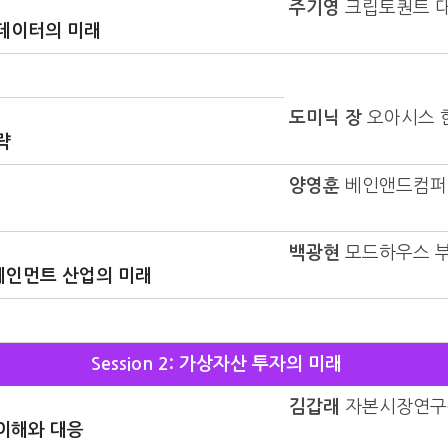
주기영
크립토퀀트 
데이터의 미래
도미닉 장
오아시스 
략
양영훈
베인앤드컴퍼
백광현
모드하우스 
테인먼트 산업의 미래
Session 2: 가상자산 투자의 미래
김갑래
자본시장연구
이해와 대응