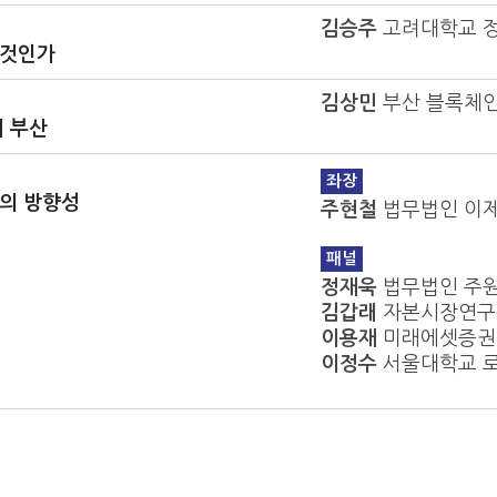
김승주
고려대학교 
 것인가
김상민
부산 블록체
티 부산
좌장
도의 방향성
주현철
법무법인 이제
패널
정재욱
법무법인 주원
김갑래
자본시장연구
이용재
미래에셋증권 
이정수
서울대학교 