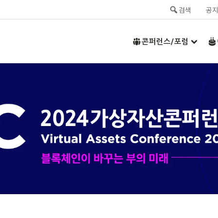
검색
공
콘퍼런스/포럼