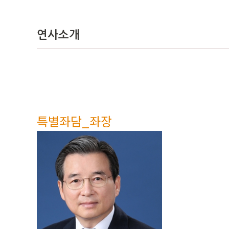
연사소개
특별좌담_좌장