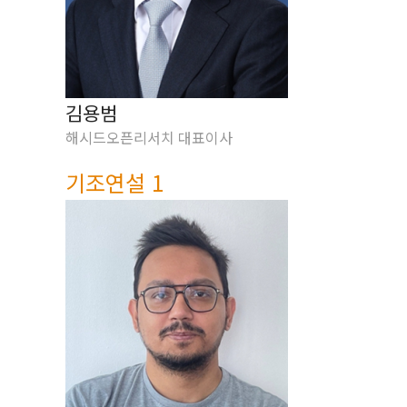
김용범
해시드오픈리서치 대표이사
기조연설 1