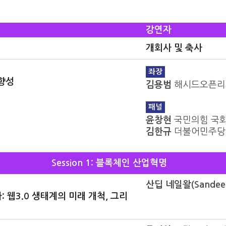
강연자
개회사 및 축사
좌장
향성
김용범
해시드오픈리
패널
윤창현
국민의힘 국
김한규
더불어민주당
Session 1: 블록체인 산업혁명
산딥 네일왈(Sandeep 
: 웹3.0 생태계의 미래 개척, 그리