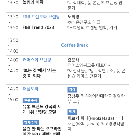
놀림의 미학
13:30
『피식대학』 등 콘텐츠 브랜딩 전
문가
13:30
F&B 트렌드와 브랜딩
노희영
~
㈜식음연구소 대표
F&B Trend 2023
13:50
『노희영의 브랜딩 법칙』 저자
13:50
Coffee Break
~
14:00
14:00
커머스와 브랜딩
김용태
~
더에스엠씨그룹 대표이사
'보는 것'에서 '사는
14:20
『이십세들』, 『방구석연구소』 등 콘
것'이 되다
텐츠 커머스 전문가
14:20
패널토의
좌장
~
김창주
리츠메이칸대학교 경영학
15:00
토론주제
부 교수
유통 브랜드 강국의 세
계 1위 브랜딩 모델
발제
히로키 하다(Hiroki Hada)
베타
발제주제
재팬(b8ta Japan) 최고경영책임
물건 안 파는 오프라인
자
매장 b8ta 재팬: 브랜