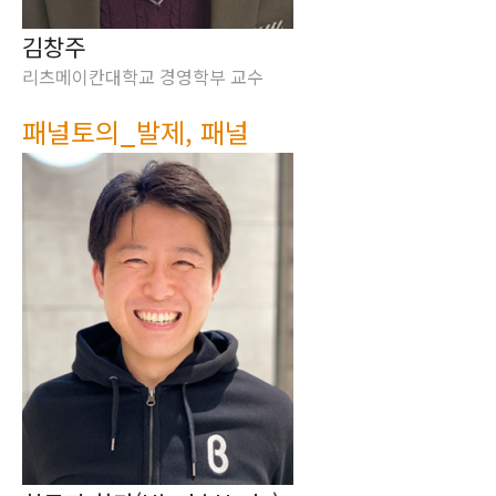
김창주
리츠메이칸대학교 경영학부 교수
패널토의_발제, 패널