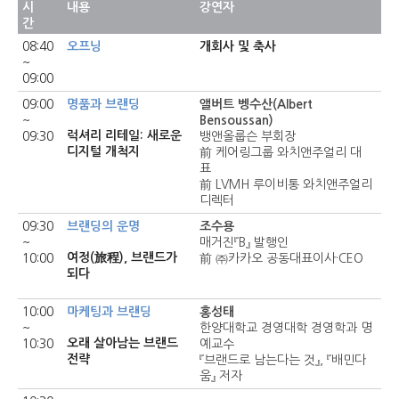
시
내용
강연자
간
08:40
오프닝
개회사 및 축사
~
09:00
09:00
명품과 브랜딩
앨버트 벵수산(Albert
~
Bensoussan)
럭셔리 리테일: 새로운
09:30
뱅앤올룹슨 부회장
디지털 개척지
前 케어링그룹 와치앤주얼리 대
표
前 LVMH 루이비통 와치앤주얼리
디렉터
09:30
브랜딩의 운명
조수용
~
매거진『B』 발행인
여정(旅程), 브랜드가
10:00
前 ㈜카카오 공동대표이사·CEO
되다
10:00
마케팅과 브랜딩
홍성태
~
한양대학교 경영대학 경영학과 명
오래 살아남는 브랜드
10:30
예교수
전략
『브랜드로 남는다는 것』, 『배민다
움』 저자