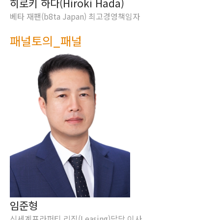
히로키 하다(Hiroki Hada)
베타 재팬(b8ta Japan) 최고경영책임자
패널토의_패널
임준형
신세계프라퍼티 리징(Leasing)담당 이사