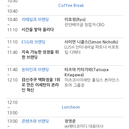
10:30
Coffee Break
~
10:40
10:40
리테일과 브랜딩
이효정(Ryo)
~
런던베이글 창업자·CBO
시간을 쌓아 올리다
11:10
11:10
ESG와 브랜딩
사이먼 니콜스(Simon Nicholls)
~
LUSH 인터내셔널 파트너 서포트
지속 가능한 성장을 위
11:40
팀 디렉터
한 브랜딩
11:40
온라인과 브랜딩
타츠야 키타가와(Tatsuya
~
Kitagawa)
日신주쿠 백화점을 1위
12:10
미츠코시이세탄 홀딩스 온라인스
로 만든 이세탄의 온라
토어 그룹장
인 혁신
12:10
Luncheon
~
13:00
13:00
콘텐츠와 브랜딩
정영준
~
㈜메타코미디 대표이사