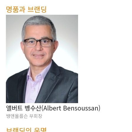
명품과 브랜딩
앨버트 벵수산(Albert Bensoussan)
뱅앤올룹슨 부회장
브랜딩의 운명