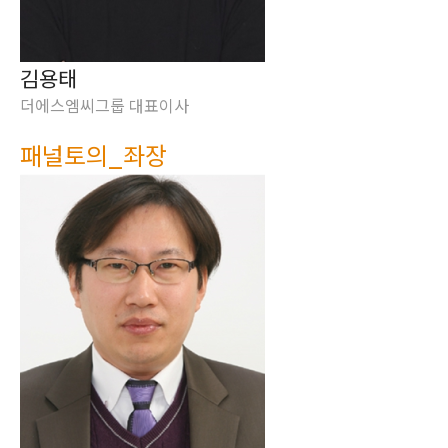
김용태
더에스엠씨그룹 대표이사
패널토의_좌장