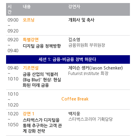
시
내용
강연자
간
09:00
오프닝
개회사 및 축사
~
09:20
09:20
특별강연
김소영
~
금융위원회 부위원장
디지털 금융 정책방향
09:40
세션 1: 금융-비금융 장벽 허문다
09:40
기조연설
제이슨 솅커(Jason Schenker)
~
Futurist Institute 회장
금융 산업의 '빅블러
10:10
(Big Blur)' 현상: 현실
화된 미래 금융
10:10
Coffee Break
~
10:20
10:20
강연 1
백지웅
~
스타벅스코리아 기획담당
스타벅스가 디지털을
10:50
통해 추구하는 고객 관
계 강화 전략