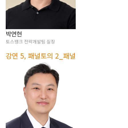
박연현
토스뱅크 전략개발팀 실장
강연 5, 패널토의 2_패널