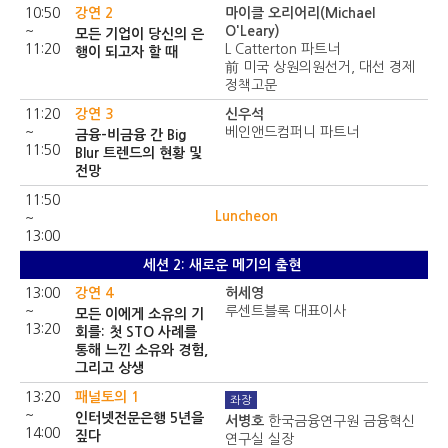
10:50
강연 2
마이클 오리어리(Michael
~
O'Leary)
모든 기업이 당신의 은
11:20
L Catterton 파트너
행이 되고자 할 때
前 미국 상원의원선거, 대선 경제
정책고문
11:20
강연 3
신우석
~
베인앤드컴퍼니 파트너
금융-비금융 간 Big
11:50
Blur 트렌드의 현황 및
전망
11:50
Luncheon
~
13:00
세션 2: 새로운 메기의 출현
13:00
강연 4
허세영
~
루센트블록 대표이사
모든 이에게 소유의 기
13:20
회를: 첫 STO 사례를
통해 느낀 소유와 경험,
그리고 상생
13:20
패널토의 1
좌장
~
인터넷전문은행 5년을
서병호
한국금융연구원 금융혁신
14:00
짚다
연구실 실장