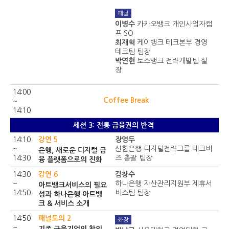
패널
이병수
카카오뱅크 개인사업자캠
프 SO
최재혁
케이뱅크 테크본부 경영
테크팀 팀장
박연현
토스뱅크 전략개발팀 실
장
14:00
Coffee Break
~
14:10
세션 3: 전통 금융권의 반격
14:10
강연 5
장영두
~
신한은행 디지털전략그룹 테크비
은행, 새로운 디지털 금
14:30
즈 총괄 팀장
융 플랫폼으로의 진화
14:30
강연 6
김창수
~
하나은행 자산관리지원부 제휴서
아트뱅크서비스의 필요
14:50
비스팀 팀장
성과 하나은행 아트뱅
크 & 서비스 소개
14:50
패널토의 2
좌장
~