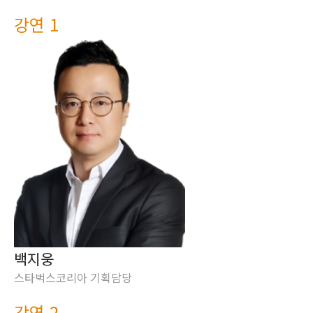
강연 1
백지웅
스타벅스코리아 기획담당
강연 2