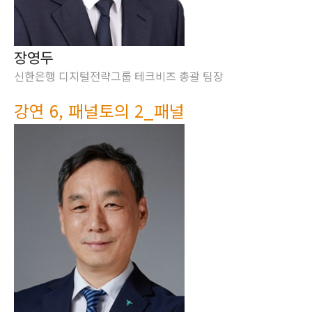
장영두
신한은행 디지털전략그룹 테크비즈 총괄 팀장
강연 6, 패널토의 2_패널