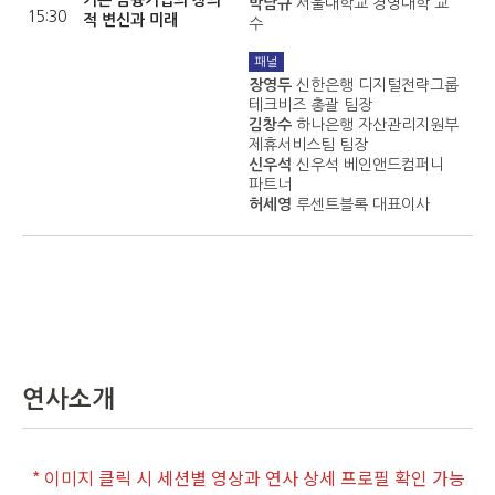
기존 금융기업의 창의
박남규
서울대학교 경영대학 교
15:30
적 변신과 미래
수
패널
장영두
신한은행 디지털전략그룹
테크비즈 총괄 팀장
김창수
하나은행 자산관리지원부
제휴서비스팀 팀장
신우석
신우석 베인앤드컴퍼니
파트너
허세영
루센트블록 대표이사
연사소개
* 이미지 클릭 시 세션별 영상과 연사 상세 프로필 확인 가능