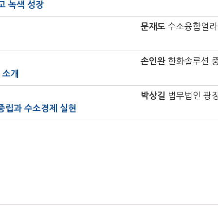
리고 녹색 성장
문재도
수소융합얼라
손인완
한화솔루션 
술 소개
박상길
법무법인 광장
중립과 수소경제 실현