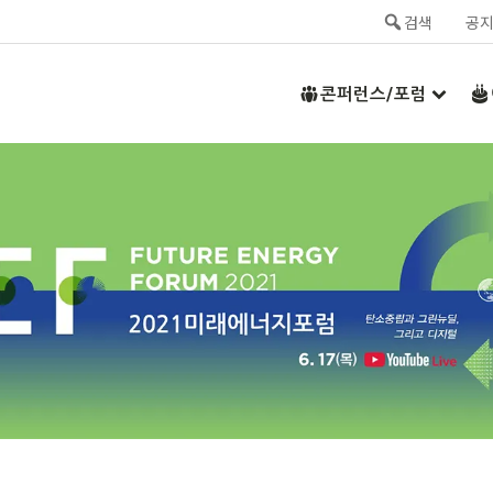
검색
공
콘퍼런스/포럼