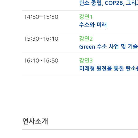
탄소 중립, COP26, 그
14:50
~15:30
강연1
수소와 미래
15:30
~16:10
강연2
Green 수소 사업 및 기
16:10
~16:50
강연3
미래형 원전을 통한 탄소
연사소개