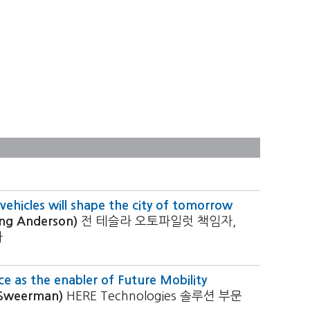
hicles will shape the city of tomorrow
g Anderson)
전 테슬라 오토파일럿 책임자,
자
ce as the enabler of Future Mobility
Sweerman)
HERE Technologies 솔루션 부문