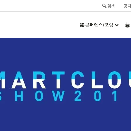
검색
공
콘퍼런스/포럼