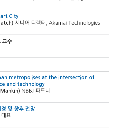
art City
atch)
시니어 디렉터, Akamai Technologies
 교수
ban metropolises at the intersection of
nce and technology
Mankin)
NBBJ 파트너
경 및 향후 전망
 대표