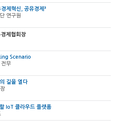
경제혁신, 공유경제²
단 연구원
유경제협회장
ing Scenario
 전무
의 길을 열다
부장
할 IoT 클라우드 플랫폼
표