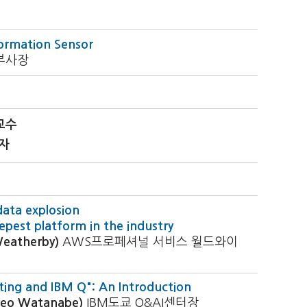
formation Sensor
부사장
교수
자
data explosion
pest platform in the industry
atherby)
AWS프로페셔널 서비스 월드와이
ng and IBM Q": An Introduction
o Watanabe)
IBM도쿄 Q&AI센터장