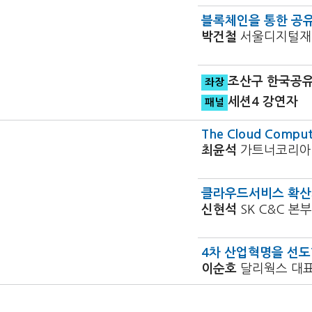
블록체인을 통한 공유
박건철
서울디지털재
조산구 한국공
좌장
세션4 강연자
패널
The Cloud Comput
최윤석
가트너코리아
클라우드서비스 확산
신현석
SK C&C 본
4차 산업혁명을 선도
이순호
달리웍스 대