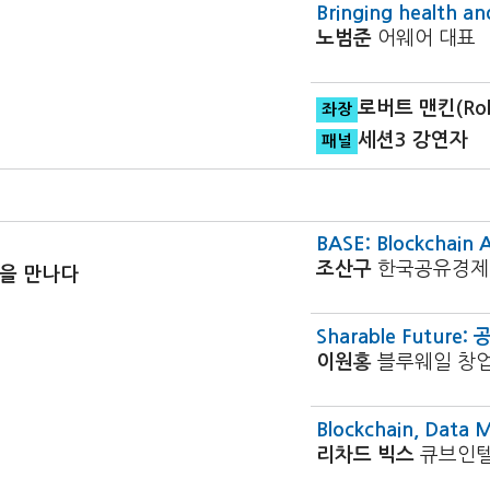
Bringing health and
노범준
어웨어 대표
로버트 맨킨(Robe
좌장
세션3 강연자
패널
BASE: Blockchain 
조산구
한국공유경제
인을 만나다
Sharable Futur
이원홍
블루웨일 창
Blockchain, Data 
리차드 빅스
큐브인텔