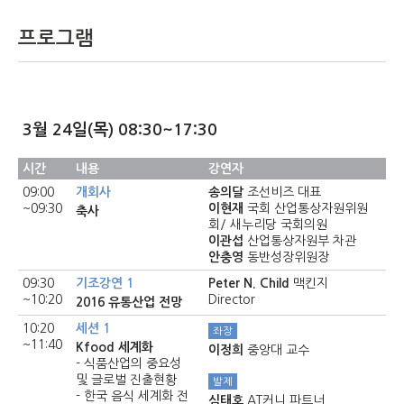
프로그램
3월 24일(목) 08:30~17:30
시간
내용
강연자
09:00
개회사
송의달
조선비즈 대표
~09:30
이현재
국회 산업통상자원위원
축사
회/ 새누리당 국회의원
이관섭
산업통상자원부 차관
안충영
동반성장위원장
09:30
기조강연 1
Peter N. Child
맥킨지
~10:20
Director
2016 유통산업 전망
10:20
세션 1
좌장
~11:40
Kfood 세계화
이정희
중앙대 교수
- 식품산업의 중요성
및 글로벌 진출현황
발제
- 한국 음식 세계화 전
심태호
AT커니 파트너