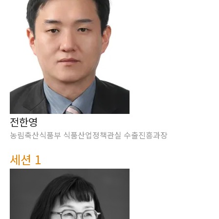
전한영
농림축산식품부 식품산업정책관실 수출진흥과장
세션 1