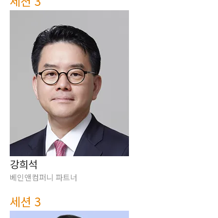
세션 3
강희석
베인앤컴퍼니 파트너
세션 3