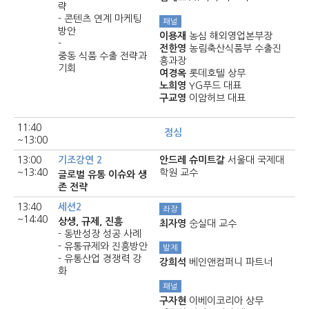
략
- 콘텐츠 연계 마케팅
패널
방안
이용재
농심 해외영업본부장
-
전한영
농림축산식품부 수출진
중동 식품 수출 전략과
흥과장
기회
여경옥
롯데호텔 상무
노희영
YG푸드 대표
구교영
이암허브 대표
11:40
점심
~13:00
13:00
기조강연 2
안드레 슈미트갈
서울대 국제대
~13:40
학원 교수
글로벌 유통 이슈와 생
존 전략
13:40
세션2
좌장
~14:40
상생, 규제, 진흥
최자영
숭실대 교수
- 동반성장 성공 사례
- 유통규제와 진흥방안
발제
- 유통산업 경쟁력 강
강희석
베인앤컴퍼니 파트너
화
패널
구자현
이베이코리아 상무