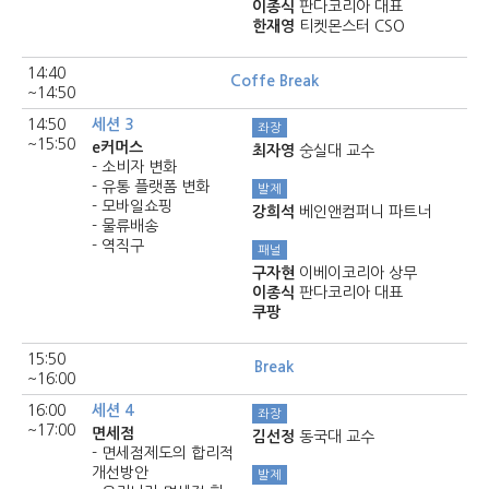
이종식
판다코리아 대표
한재영
티켓몬스터 CSO
14:40
Coffe Break
~14:50
14:50
세션 3
좌장
~15:50
e커머스
최자영
숭실대 교수
- 소비자 변화
- 유통 플랫폼 변화
발제
- 모바일쇼핑
강희석
베인앤컴퍼니 파트너
- 물류배송
- 역직구
패널
구자현
이베이코리아 상무
이종식
판다코리아 대표
쿠팡
15:50
Break
~16:00
16:00
세션 4
좌장
~17:00
면세점
김선정
동국대 교수
- 면세점제도의 합리적
개선방안
발제