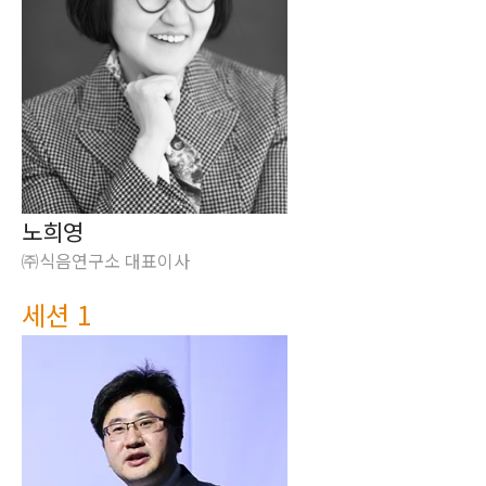
노희영
㈜식음연구소 대표이사
세션 1