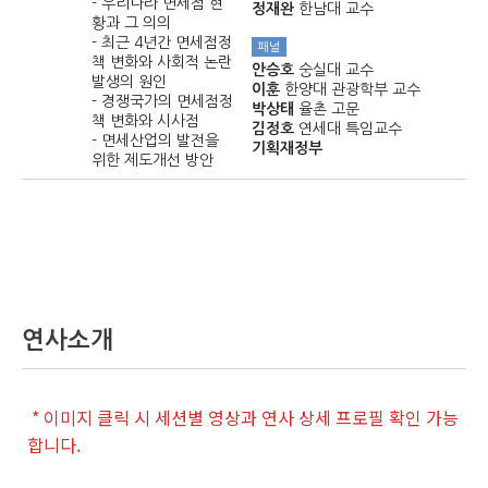
- 우리나라 면세점 현
정재완
한남대 교수
황과 그 의의
- 최근 4년간 면세점정
패널
책 변화와 사회적 논란
안승호
숭실대 교수
발생의 원인
이훈
한양대 관광학부 교수
- 경쟁국가의 면세점정
박상태
율촌 고문
책 변화와 시사점
김정호
연세대 특임교수
- 면세산업의 발전을
기획재정부
위한 제도개선 방안
연사소개
* 이미지 클릭 시 세션별 영상과 연사 상세 프로필 확인 가능
합니다.