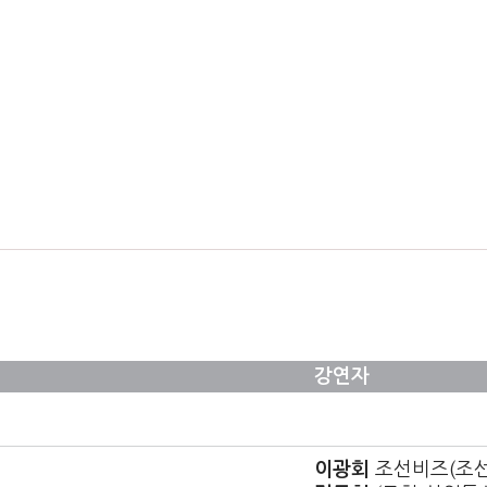
강연자
이광회
조선비즈(조선