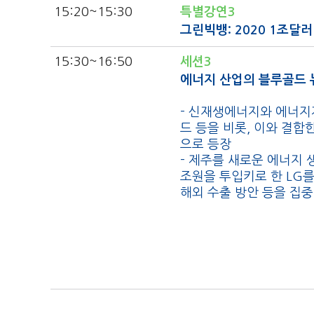
15:20
~15:30
특별강연3
그린빅뱅: 2020 1조달
15:30
~16:50
세션3
에너지 산업의 블루골드
- 신재생에너지와 에너지저
드 등을 비롯, 이와 결합
으로 등장
- 제주를 새로운 에너지 
조원을 투입키로 한 LG를
해외 수출 방안 등을 집중