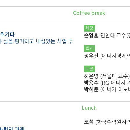
Coffee break
좌장
 호기다
손양훈
인천대 교수(
 실을 평가하고 내실있는 사업 추
발제
정우진
(에너지경제연
토론
허은녕
(서울대 교수)
박용수
(RG 에너지
박희준
(에너지 이노
Lunch
조석
(한국수력원자력
자력의 과제