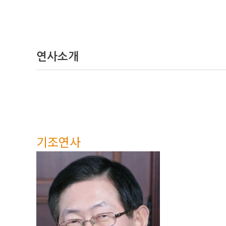
연사소개
기조연사