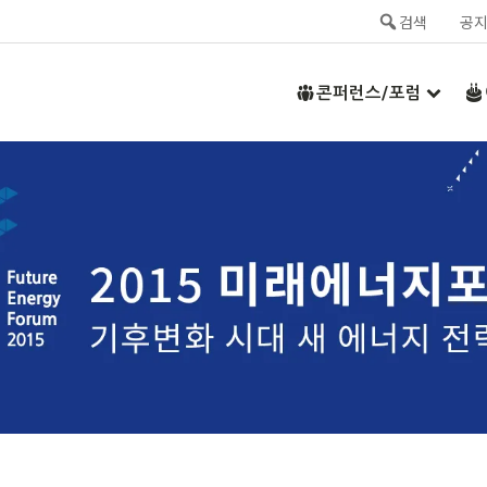
검색
공
콘퍼런스/포럼