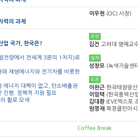
이우현
(OCI 사장)
자력의 과제
좌장
산업 국가, 한국은?
김건
고려대 명예교수
(발전량에서 전세계 3분의 1차지)로
발제
성창모
(녹색기술센터
 아래 재생에너지와 전기차를 비롯한
토론
생 에너지 대책이 없고, 탄소배출권
이완근
한국태양광산업
 진행. 정책적 지원 필요
이임택
(한국풍력산업
업의 활로 모색
김대환
IEVE엑스포
원영재
북경클린아시아
Coffee Break