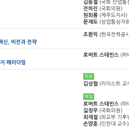
김동철
(국회 산업통
전하진
(국회의원)
원희룡
(제주도지사)
문재도
(상업통상자원
조환익
(한국전력공사
혁신, 비전과 전략
로버트 스태빈스
(하
너지 패러다임
좌장
김상협
(카이스트 교
패널
로버트 스태빈스
(하
길정우
(국회의원)
최재철
(외교부 기후
손양훈
(인천대 교수)