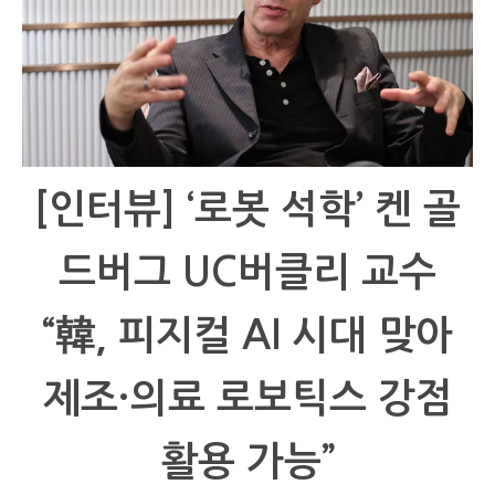
[인터뷰] ‘로봇 석학’ 켄 골
드버그 UC버클리 교수
“韓, 피지컬 AI 시대 맞아
제조·의료 로보틱스 강점
활용 가능”