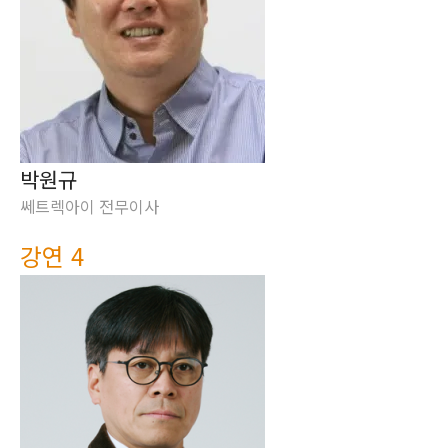
박원규
쎄트렉아이 전무이사
강연 4