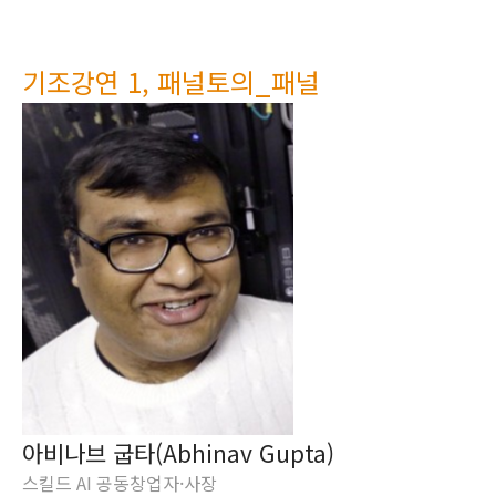
기조강연 1, 패널토의_패널
아비나브 굽타(Abhinav Gupta)
스킬드 AI 공동창업자·사장