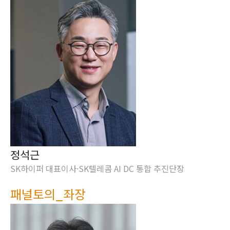
정석근
SK하이퍼 대표이사·SK텔레콤 AI DC 통합 추진단장
패널토의_좌장