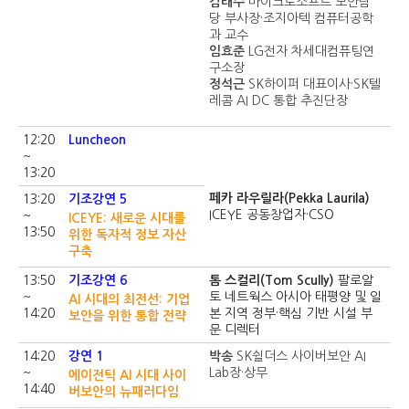
김태수
마이크로소프트 보안담
당 부사장·조지아텍 컴퓨터공학
과 교수
임효준
LG전자 차세대컴퓨팅연
구소장
정석근
SK하이퍼 대표이사·SK텔
레콤 AI DC 통합 추진단장
12:20
Luncheon
~
13:20
페카 라우릴라(Pekka Laurila)
13:20
기조강연 5
ICEYE 공동창업자·CSO
~
ICEYE: 새로운 시대를
13:50
위한 독자적 정보 자산
구축
13:50
기조강연 6
톰 스컬리(Tom Scully)
팔로알
~
토 네트웍스 아시아 태평양 및 일
AI 시대의 최전선: 기업
14:20
본 지역 정부·핵심 기반 시설 부
보안을 위한 통합 전략
문 디렉터
14:20
강연 1
박송
SK쉴더스 사이버보안 AI
~
Lab장·상무
에이전틱 AI 시대 사이
14:40
버보안의 뉴패러다임