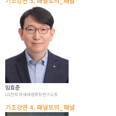
기조강연 3, 패널토의_패널
임효준
LG전자 차세대컴퓨팅연구소장
기조강연 4, 패널토의_패널