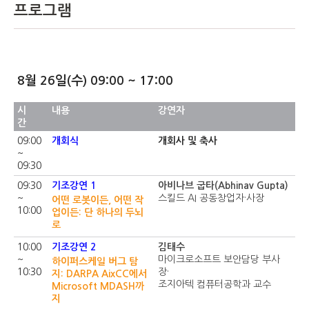
프로그램
8월 26일(수) 09:00 ~ 17:00
시
내용
강연자
간
09:00
개회식
개회사 및 축사
~
09:30
09:30
기조강연 1
아비나브 굽타(Abhinav Gupta)
~
스킬드 AI 공동창업자·사장
어떤 로봇이든, 어떤 작
10:00
업이든: 단 하나의 두뇌
로
10:00
기조강연 2
김태수
~
마이크로소프트 보안담당 부사
하이퍼스케일 버그 탐
10:30
장·
지: DARPA AixCC에서
조지아텍 컴퓨터공학과 교수
Microsoft MDASH까
지