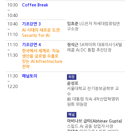
10:30
Coffee Break
~
10:40
임효준
LG전자 차세대컴퓨팅연
10:40
기조강연 3
구소장
~
AI 시대의 새로운 도전:
11:10
Security for AI
11:10
기조강연 4
정석근
SK하이퍼 대표이사·SK텔
~
레콤 AI DC 통합 추진단장
한국에서 세계로: 지능
11:30
생산을 글로벌 수출로
잇는 AI Infrastructure
전략
11:30
패널토의
좌장
~
윤성로
12:20
서울대학교 전기정보공학부 교
수·
前 대통령 직속 4차산업혁명위
원회 위원장
패널
아비나브 굽타(Abhinav Gupta)
스킬드 AI 공동 창업자·사장