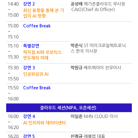
14:40
강연 2
공성배
메가존클라우드 부사장
~
·CAIO(Chief AI Officer)
최신 동향을 통해 본 기
15:00
업의 AI 방향
15:00
Coffee Break
~
15:10
박준식
ST 마이크로일렉트로닉
15:10
특별강연
스 한국 지사장
~
피지컬 AI와 로보틱스
15:30
반도체의 미래
15:30
강연 3
박원규
쎄트렉아이 전무이사
~
인공위성과 AI
15:50
15:50
Coffee Break
~
16:00
클라우드 세션(NIPA, 오픈세션)
16:00
강연 4
이일준
NHN CLOUD 이사
~
AI 인프라와 데이터센터
16:20
16:20
강연 5
신정규
래블업 대표