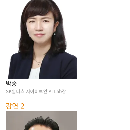
박송
SK쉴더스 사이버보안 AI Lab장
강연 2